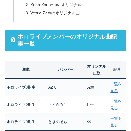
Kobo Kanaeruのオリジナル曲
Vestia Zetaのオリジナル曲
ホロライブメンバーのオリジナル曲記
事一覧
オリジナル
期生
メンバー
記事
曲数
一覧を
ホロライブ0期生
AZKi
62曲
見る
一覧を
ホロライブ0期生
さくらみこ
19曲
見る
一覧を
ホロライブ0期生
ときのそら
38曲
見る