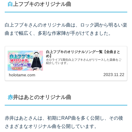
白上フブキのオリジナル曲
白上フブキさんのオリジナル曲は、ロック調から明るい楽
曲まで幅広く、多彩な作家陣が手がけてきました。
白上フブキのオリジナルソング一覧【全曲まと
め】
ホロライブ1期生白上フブキさんがリリースした楽曲をご
紹介しています。
2023.11.22
holotame.com
赤井はあとのオリジナル曲
赤井はあとさんは、初期にRAP曲を多く公開し、その後
さまざまなオリジナル曲を公開しています。