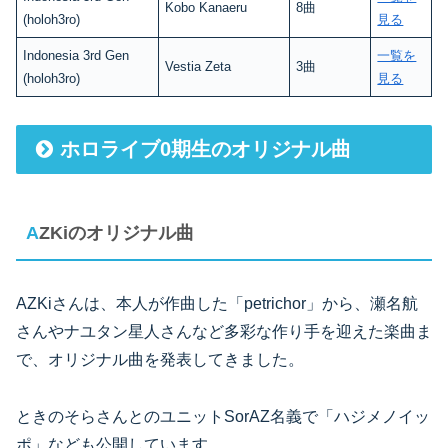
Kobo Kanaeru
8曲
(holoh3ro)
見る
Indonesia 3rd Gen
一覧を
Vestia Zeta
3曲
(holoh3ro)
見る
ホロライブ0期生のオリジナル曲
AZKiのオリジナル曲
AZKiさんは、本人が作曲した「petrichor」から、瀬名航
さんやナユタン星人さんなど多彩な作り手を迎えた楽曲ま
で、オリジナル曲を発表してきました。
ときのそらさんとのユニットSorAZ名義で「ハジメノイッ
ポ」なども公開しています。