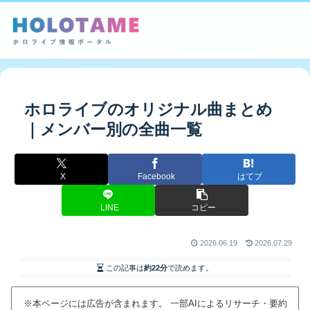
ホロライブのオリジナル曲まとめ
｜メンバー別の全曲一覧
X
Facebook
はてブ
LINE
コピー
2026.06.19
2026.07.29
この記事は
約22分
で読めます。
※本ページには広告が含まれます。 一部AIによるリサーチ・要約