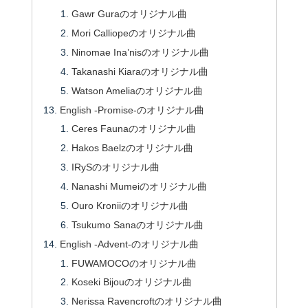
Gawr Guraのオリジナル曲
Mori Calliopeのオリジナル曲
Ninomae Ina’nisのオリジナル曲
Takanashi Kiaraのオリジナル曲
Watson Ameliaのオリジナル曲
English -Promise-のオリジナル曲
Ceres Faunaのオリジナル曲
Hakos Baelzのオリジナル曲
IRySのオリジナル曲
Nanashi Mumeiのオリジナル曲
Ouro Kroniiのオリジナル曲
Tsukumo Sanaのオリジナル曲
English -Advent-のオリジナル曲
FUWAMOCOのオリジナル曲
Koseki Bijouのオリジナル曲
Nerissa Ravencroftのオリジナル曲