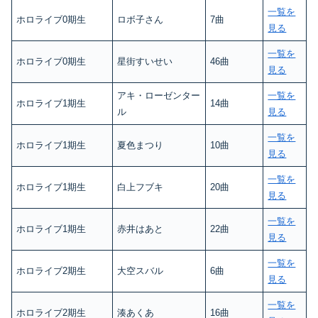
一覧を
ホロライブ0期生
ロボ子さん
7曲
見る
一覧を
ホロライブ0期生
星街すいせい
46曲
見る
アキ・ローゼンター
一覧を
ホロライブ1期生
14曲
ル
見る
一覧を
ホロライブ1期生
夏色まつり
10曲
見る
一覧を
ホロライブ1期生
白上フブキ
20曲
見る
一覧を
ホロライブ1期生
赤井はあと
22曲
見る
一覧を
ホロライブ2期生
大空スバル
6曲
見る
一覧を
ホロライブ2期生
湊あくあ
16曲