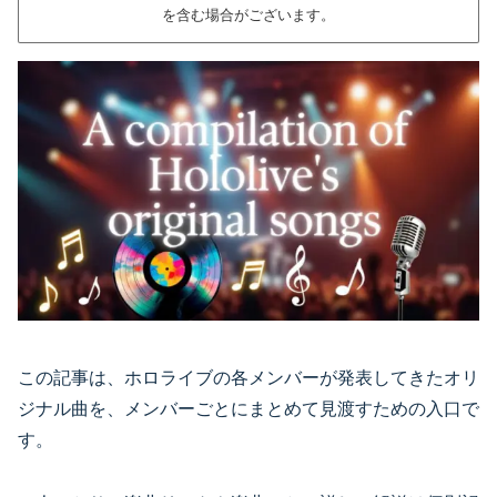
を含む場合がございます。
この記事は、ホロライブの各メンバーが発表してきたオリ
ジナル曲を、メンバーごとにまとめて見渡すための入口で
す。