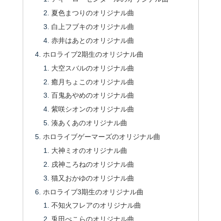
夏色まつりのオリジナル曲
白上フブキのオリジナル曲
赤井はあとのオリジナル曲
ホロライブ2期生のオリジナル曲
大空スバルのオリジナル曲
癒月ちょこのオリジナル曲
百鬼あやめのオリジナル曲
紫咲シオンのオリジナル曲
湊あくあのオリジナル曲
ホロライブゲーマーズのオリジナル曲
大神ミオのオリジナル曲
戌神ころねのオリジナル曲
猫又おかゆのオリジナル曲
ホロライブ3期生のオリジナル曲
不知火フレアのオリジナル曲
兎田ぺこらのオリジナル曲