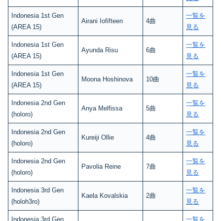
Indonesia 1st Gen
一覧を
Airani Iofifteen
4曲
(AREA 15)
見る
Indonesia 1st Gen
一覧を
Ayunda Risu
6曲
(AREA 15)
見る
Indonesia 1st Gen
一覧を
Moona Hoshinova
10曲
(AREA 15)
見る
Indonesia 2nd Gen
一覧を
Anya Melfissa
5曲
(holoro)
見る
Indonesia 2nd Gen
一覧を
Kureiji Ollie
4曲
(holoro)
見る
Indonesia 2nd Gen
一覧を
Pavolia Reine
7曲
(holoro)
見る
Indonesia 3rd Gen
一覧を
Kaela Kovalskia
2曲
(holoh3ro)
見る
Indonesia 3rd Gen
一覧を