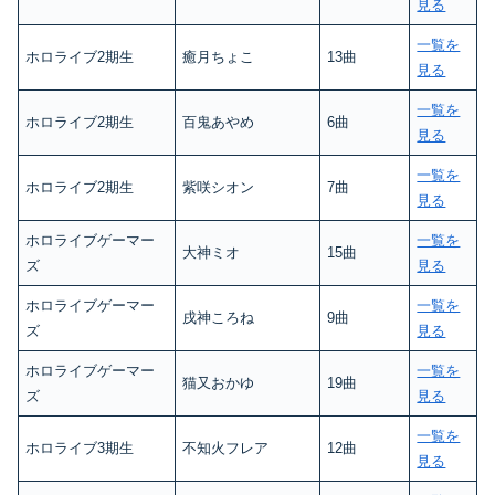
見る
一覧を
ホロライブ2期生
癒月ちょこ
13曲
見る
一覧を
ホロライブ2期生
百鬼あやめ
6曲
見る
一覧を
ホロライブ2期生
紫咲シオン
7曲
見る
ホロライブゲーマー
一覧を
大神ミオ
15曲
ズ
見る
ホロライブゲーマー
一覧を
戌神ころね
9曲
ズ
見る
ホロライブゲーマー
一覧を
猫又おかゆ
19曲
ズ
見る
一覧を
ホロライブ3期生
不知火フレア
12曲
見る