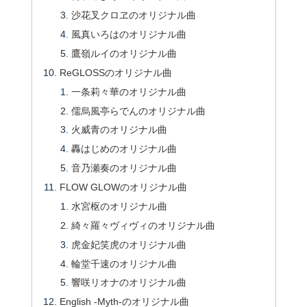
沙花叉クロヱのオリジナル曲
風真いろはのオリジナル曲
鷹嶺ルイのオリジナル曲
ReGLOSSのオリジナル曲
一条莉々華のオリジナル曲
儒烏風亭らでんのオリジナル曲
火威青のオリジナル曲
轟はじめのオリジナル曲
音乃瀬奏のオリジナル曲
FLOW GLOWのオリジナル曲
水宮枢のオリジナル曲
綺々羅々ヴィヴィのオリジナル曲
虎金妃笑虎のオリジナル曲
輪堂千速のオリジナル曲
響咲リオナのオリジナル曲
English -Myth-のオリジナル曲