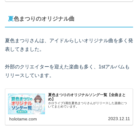
夏色まつりのオリジナル曲
夏色まつりさんは、アイドルらしいオリジナル曲を多く発
表してきました。
外部のクリエイターを迎えた楽曲も多く、1stアルバムも
リリースしています。
夏色まつりのオリジナルソング一覧【全曲まと
め】
ホロライブ1期生夏色まつりさんがリリースした楽曲につ
いてまとめています。
2023.12.11
holotame.com