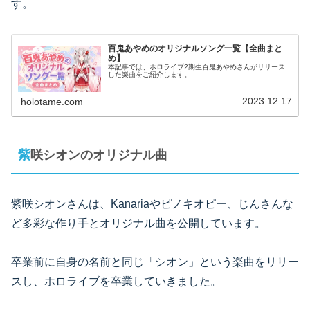
す。
百鬼あやめのオリジナルソング一覧【全曲まと
め】
本記事では、ホロライブ2期生百鬼あやめさんがリリース
した楽曲をご紹介します。
2023.12.17
holotame.com
紫咲シオンのオリジナル曲
紫咲シオンさんは、Kanariaやピノキオピー、じんさんな
ど多彩な作り手とオリジナル曲を公開しています。
卒業前に自身の名前と同じ「シオン」という楽曲をリリー
スし、ホロライブを卒業していきました。