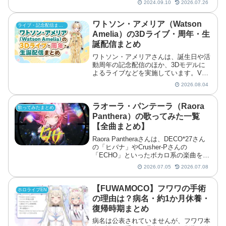
2024.09.10
2026.07.26
デビュー1周年を記念して初のオリジナ
ル曲を公開し、その後も作詞・作曲・編
曲に多彩なクリ
ワトソン・アメリア（Watson
ライブ・記念配信まとめ
Amelia）の3Dライブ・周年・生
誕配信まとめ
ワトソン・アメリアさんは、誕生日や活
動周年の記念配信のほか、3Dモデルに
よるライブなどを実施しています。VR
空間からの配信やウエスタン風の3D新
2026.08.04
衣装でのパフォーマンスなど、各回で工
夫を凝らした企画が披露されました。
ラオーラ・パンテーラ（Raora
歌ってみたまとめ
Panthera）の歌ってみた一覧
【全曲まとめ】
Raora Pantheraさんは、DECO*27さん
の「ヒバナ」やCrusher-Pさんの
「ECHO」といったボカロ系の楽曲をカ
バーしてきました。
2026.07.05
2026.07.08
【FUWAMOCO】フワワの手術
ホロライブEN
の理由は？病名・約1か月休養・
復帰時期まとめ
病名は公表されていませんが、フワワ本