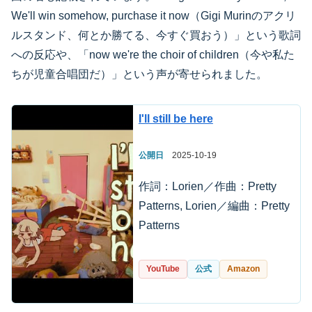
We'll win somehow, purchase it now（Gigi Murinのアクリ
ルスタンド、何とか勝てる、今すぐ買おう）」という歌詞
への反応や、「now we're the choir of children（今や私た
ちが児童合唱団だ）」という声が寄せられました。
I'll still be here
公開日
2025-10-19
作詞：Lorien／作曲：Pretty
Patterns, Lorien／編曲：Pretty
Patterns
YouTube
公式
Amazon