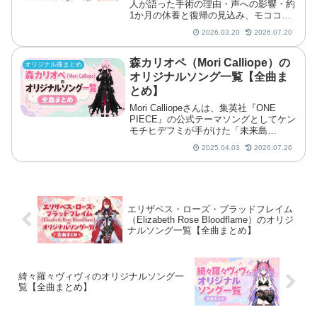
人が語った手術の理由・声への影響・約
1か月の休養と復帰の見込み、モココの
単独配信までまとめました。
2026.03.20
2026.07.20
森カリオペ（Mori Calliope）の
オリジナル曲まとめ
オリジナルソング一覧【全曲ま
とめ】
Mori Calliopeさんは、集英社『ONE
PIECE』の公式テーマソングとしてケン
モチヒデフミが手がけた「未来島
~Future Island~」や、TAKU INOUEと
2025.04.03
2026.07.26
のコラボ曲「Yona Yona Journey」など
をリリー
エリザベス・ローズ・ブラッドフレイム
（Elizabeth Rose Bloodflame）のオリジ
ナルソング一覧【全曲まとめ】
綺々羅々ヴィヴィのオリジナルソング一
覧【全曲まとめ】