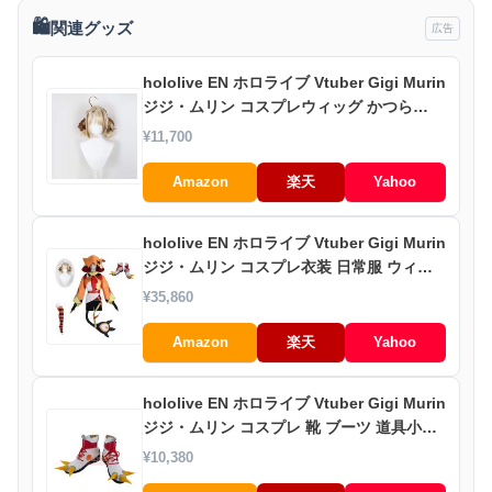
🛍️
関連グッズ
広告
hololive EN ホロライブ Vtuber Gigi Murin
ジジ・ムリン コスプレウィッグ かつら
WIG 耐熱 大人 cosplay ハロウィン仮装 変
¥11,700
装 コスチューム
Amazon
楽天
Yahoo
hololive EN ホロライブ Vtuber Gigi Murin
ジジ・ムリン コスプレ衣装 日常服 ウィッ
グ 靴 ハロウィン クリスマス 仮装 文化祭
¥35,860
Amazon
楽天
Yahoo
hololive EN ホロライブ Vtuber Gigi Murin
ジジ・ムリン コスプレ 靴 ブーツ 道具小物
cos靴 cosplay 仮装 変装 コスチューム 撮
¥10,380
影 祭り