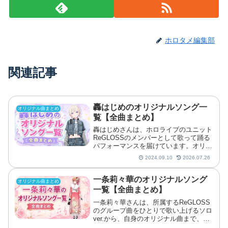
ホロタメ編集部
関連記事
轟はじめのオリジナルソング一
オリジナル曲まとめ
覧【全曲まとめ】
轟はじめさんは、ホロライブのユニット
ReGLOSSのメンバーとして歌って踊る
パフォーマンスを届けています。オリジ
ナル曲ではポップなナンバーを軸に歌
2024.09.10
2026.07.26
い、自ら作詞や振付を手がけることも珍
しくありません。この記事では、はじめ
さんがこれまでに発表し
一条莉々華のオリジナルソング
オリジナル曲まとめ
一覧【全曲まとめ】
一条莉々華さんは、所属するReGLOSS
のグループ曲をひとりで歌い上げるソロ
ver.から、自身のオリジナル曲まで、さ
まざまな楽曲で歌声を届けてきました。