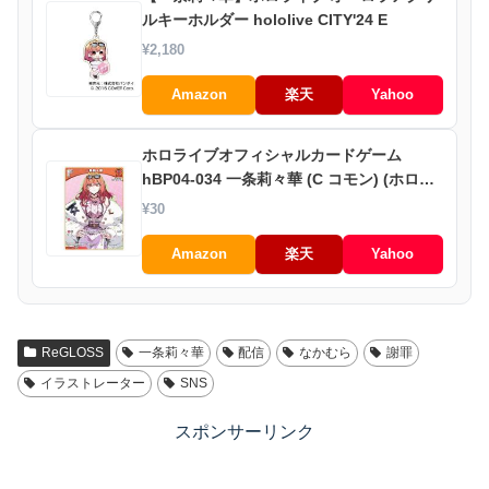
ルキーホルダー hololive CITY'24 E
¥2,180
Amazon
楽天
Yahoo
ホロライブオフィシャルカードゲーム
hBP04-034 一条莉々華 (C コモン) (ホロラ
イブOCG)
¥30
Amazon
楽天
Yahoo
ReGLOSS
一条莉々華
配信
なかむら
謝罪
イラストレーター
SNS
スポンサーリンク