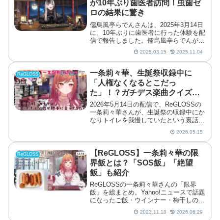
が10年ぶり歯医者訪問！虫歯ゼ
ロの結果に驚き
儒烏風亭らでんさんは、2025年3月14日
に、10年ぶりに歯医者に行った体験を配
信で報告しました。儒烏風亭らでんが10
年ぶりの歯医者体験儒烏風亭らでんさん
2025.03.15
2025.11.04
が、2025年3月14日のゲリラ配信で、10
年ぶりに歯医者に行ったことを報告しま
した。...
一条莉々華、生誕祭収録中に
ReGLOSS
「人権なくなるとこだっ
た」！？ガチデス楽曲クイズ裏
で起きていた焦り
2026年5月14日の配信で、ReGLOSSの
一条莉々華さんが、生誕祭の収録中にか
なりトイレを我慢していたという裏話を
明かしました。楽曲タイトルを当てるク
2026.05.15
イズの場面で本人は相当焦っていたそう
で、「人権なくなるとこだった」と振り
返っています。...
【ReGLOSS】一条莉々華の限
ReGLOSS
界飯とは？「SOS飯」「絶望
飯」も紹介
ReGLOSSの一条莉々華さんの「限界
飯」を総まとめ。Yahoo!ニュースで話題
になったご飯・ウインナー・梅干しの限
界飯から、SOS飯・チャーメン・絶望
2023.11.18
2026.06.29
飯、ホロメンとのエピソードまで紹介し