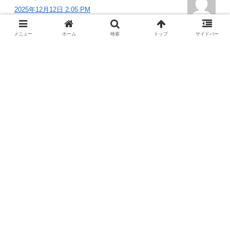
2025年12月12日 2:05 PM
絵師があの京アニ事件タイプだったということ
メニュー
ホーム
検索
トップ
サイドバー
が… マジで人間の内部の闇なんてわからんからなぁ…
返信
コメントをどうぞ
メールアドレスが公開されることはありません。
※コメントを投稿する際は「
コメントポリシー
」を必
ずご確認ください。
コメント
※