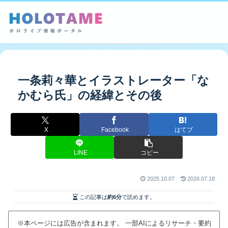
一条莉々華とイラストレーター「な
かむら氏」の経緯とその後
X
Facebook
はてブ
LINE
コピー
2025.10.07
2026.07.18
この記事は
約6分
で読めます。
※本ページには広告が含まれます。 一部AIによるリサーチ・要約