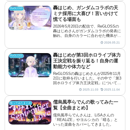
ます。
轟はじめ、ガンダムコラボの天
ReGLOSS
ミナ採用に大喜び！言いかけて
慌てる場面も
2026年5月20日の配信で、ReGLOSSの
轟はじめさんがガンダムコラボの発表に
触れ、自身のカラーに合わせた機体が登
場したことを喜びました。機体名を慎重
2026.05.21
に読み上げながら、選ばれた理由に触れ
かけて慌てて止まる流れもあり、リスナ
ーからは「天ミ...
轟はじめが第3回ホロライブ体力
ReGLOSS
王決定戦を振り返る！自身の運
動能力や体力など
ReGLOSSの轟はじめさんが2025年11月
2日に歌枠を行いました。その中で「第3
回ホロライブ体力王決定戦」について振
り返り、ちょっとした裏話や自身の運動
2025.11.03
2025.11.04
能力などについて話しています。轟はじ
め第3回ホロライブ体力王決定戦を振り
返る「FG ...
儒烏風亭らでんの歌ってみた一
歌ってみたまとめ
覧【全曲まとめ】
儒烏風亭らでんさんは、LiSAさんの
「REALiZE」やヨルシカの「晴る」と
いった楽曲をカバーしてきました。