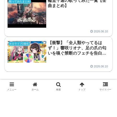
輪堂千速の歌ってみた一覧【全
歌ってみたまとめ
曲まとめ】
2026.06.10
【衝撃】「全人類やってるは
ホロライブ2期生
ず！」響咲リオナ、足の爪の匂
いを嗅ぐ禁断のフェチを告白し
大空スバルも困惑
2026.06.10
スポンサーリンク
メニュー
ホーム
検索
トップ
サイドバー