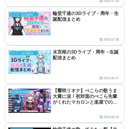
2026.07.16
輪堂千速の3Dライブ・周年・生
ライブ・記念配信まとめ
誕配信まとめ
2026.07.09
水宮枢の3Dライブ・周年・生誕
ライブ・記念配信まとめ
配信まとめ
2026.06.17
【響咲リオナ】ぺこらの歌うま
FLOW GLOW
大賞に涙！初対面のぺこら先輩
がくれたマカロンと楽屋での素
顔
2026.06.16