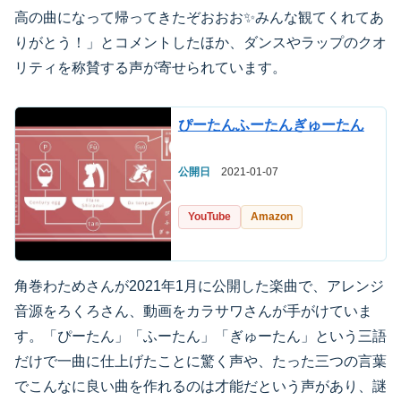
高の曲になって帰ってきたぞおおお✨みんな観てくれてあ
りがとう！」とコメントしたほか、ダンスやラップのクオ
リティを称賛する声が寄せられています。
ぴーたんふーたんぎゅーたん
公開日
2021-01-07
YouTube
Amazon
角巻わためさんが2021年1月に公開した楽曲で、アレンジ
音源をろくろさん、動画をカラサワさんが手がけていま
す。「ぴーたん」「ふーたん」「ぎゅーたん」という三語
だけで一曲に仕上げたことに驚く声や、たった三つの言葉
でこんなに良い曲を作れるのは才能だという声があり、謎