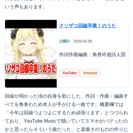
いう声もあります。
クソザコ回線卒業！のうた
公開日
2020-01-05
作詞作曲編曲：角巻吟遊詩人団
YouTube
Amazon
回線が弱かった頃の自身を歌にした、作詞・作曲・編曲す
べてを角巻わため本人が手がける一曲です。概要欄では
「今年は回線つよつよにするため頑張ります」とつづられ
ており、YouTube Musicで聴いていてスマホがバグったの
かと思ったらそういう曲だった、と楽曲そのものの作りに