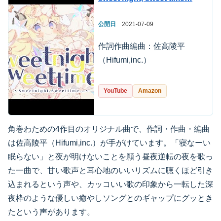
公開日
2021-07-09
作詞作曲編曲：佐高陵平
（Hifumi,inc.）
YouTube
Amazon
角巻わための4作目のオリジナル曲で、作詞・作曲・編曲
は佐高陵平（Hifumi,inc.）が手がけています。「寝なーい
眠らない」と夜が明けないことを願う昼夜逆転の夜を歌っ
た一曲で、甘い歌声と耳心地のいいリズムに聴くほど引き
込まれるという声や、カッコいい歌の印象から一転した深
夜枠のような優しい癒やしソングとのギャップにグッとき
たという声があります。