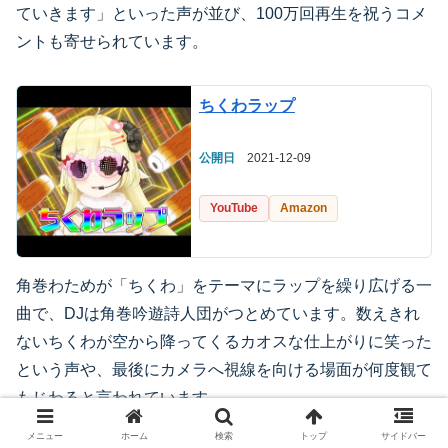
ていきます」といった声が並び、100万回再生を祝うコメ
ントも寄せられています。
ちくわラップ
公開日
2021-12-09
YouTube
Amazon
角巻わためが「ちくわ」をテーマにラップを繰り広げる一
曲で、DJは角巻吟遊詩人団がつとめています。数えきれ
ないちくわが空から降ってくるカオスな仕上がりに笑った
という声や、最後にカメラへ視線を向ける場面が何度観て
もじわると言われています。
メニュー
ホーム
検索
トップ
サイドバー