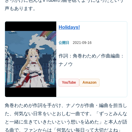
きっかけに色んなVTuberの曲を聴くようになったという
声もあります。
Holidays!
公開日
2021-09-16
作詞：角巻わため／作曲編曲：
ナノウ
YouTube
Amazon
角巻わためが作詞を手がけ、ナノウが作曲・編曲を担当し
た、何気ない日常をいとおしむ一曲です。「ずっとみんな
と一緒に生きていきたいという想いを込めた」と本人が語
る曲で、ファンからは「何気ない毎日って大切だよね」