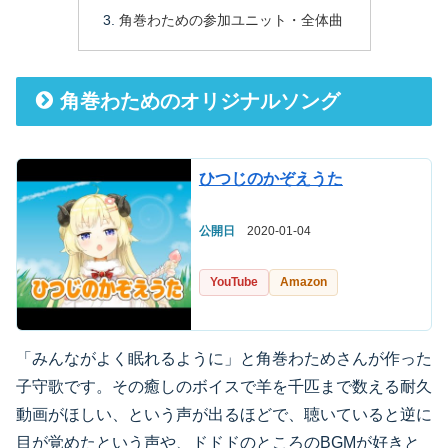
角巻わための参加ユニット・全体曲
角巻わためのオリジナルソング
ひつじのかぞえうた
公開日
2020-01-04
YouTube
Amazon
「みんながよく眠れるように」と角巻わためさんが作った
子守歌です。その癒しのボイスで羊を千匹まで数える耐久
動画がほしい、という声が出るほどで、聴いていると逆に
目が覚めたという声や、ドドドのところのBGMが好きと