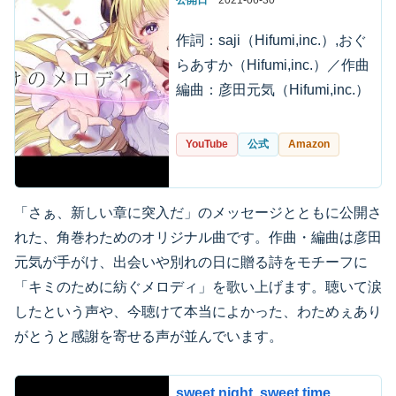
公開日
2021-06-30
作詞：saji（Hifumi,inc.）,おぐ
らあすか（Hifumi,inc.）／作曲
編曲：彦田元気（Hifumi,inc.）
YouTube
公式
Amazon
「さぁ、新しい章に突入だ」のメッセージとともに公開さ
れた、角巻わためのオリジナル曲です。作曲・編曲は彦田
元気が手がけ、出会いや別れの日に贈る詩をモチーフに
「キミのために紡ぐメロディ」を歌い上げます。聴いて涙
したという声や、今聴けて本当によかった、わためぇあり
がとうと感謝を寄せる声が並んでいます。
sweet night, sweet time…