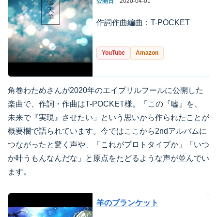
公開日
2020-04-01
作詞作曲編曲：T-POCKET
YouTube
Amazon
角巻わためさんが2020年のエイプリルフールに公開した
楽曲で、作詞・作曲はT-POCKET様。「この『嘘』を、
未来で『実現』させたい」という思いから作られたことが
概要欄で語られています。今ではここから2ndアルバムに
つながったと驚く声や、「これがプロトタイプか」「いつ
か叶うもんなんだな」と原点をたどるような声が並んでい
ます。
羊のブランケット