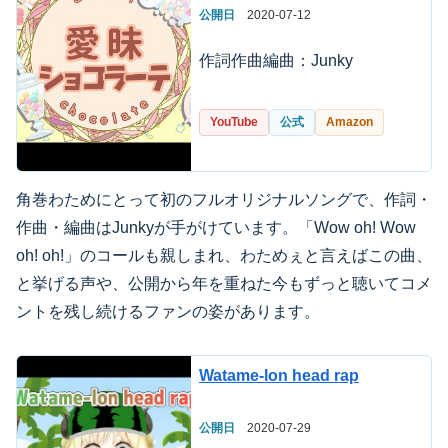
公開日
2020-07-12
作詞作曲編曲：Junky
YouTube
公式
Amazon
角巻わためにとって初のフルオリジナルソングで、作詞・
作曲・編曲はJunkyが手がけています。「Wow oh! Wow
oh! oh!」のコールも親しまれ、わためぇと言えばこの曲、
と挙げる声や、公開から年を重ねた今もずっと聴いてコメ
ントを残し続けるファンの姿があります。
Watame-lon head rap
公開日
2020-07-29