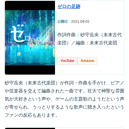
ゼロの足跡
公開日
2021-09-02
作詞作曲：砂守岳央（未来古代
楽団）／編曲：未来古代楽団
YouTube
Amazon
砂守岳央（未来古代楽団）が作詞・作曲を手がけ、ピアノ
や弦楽器を交えて編曲された一曲です。壮大で神聖な雰囲
気が大好きという声や、ゲームの主題歌のようだという声
が寄せられ、うっとりするような歌声に聴き入ったという
ファンの反応もあります。