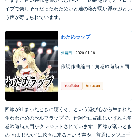
います。古い時代を懐かしむ声や、この曲を聴くとソロラ
イブで楽しそうだったわためいと達の姿が思い浮かぶとい
う声が寄せられています。
わためラップ
公開日
2020-01-18
作詞作曲編曲：角巻吟遊詩人団
YouTube
Amazon
回線が止まったときに聴くぞ、という遊び心から生まれた
角巻わためのセルフラップで、作詞作曲編曲はいずれも角
巻吟遊詩人団がクレジットされています。回線が弱いとき
の“おまじない”に聴きに来るという声や、普通にクソ上手