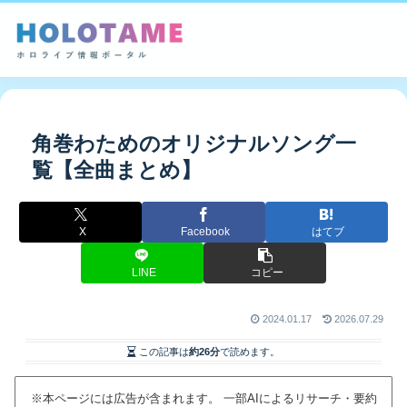
角巻わためのオリジナルソング一
覧【全曲まとめ】
X
Facebook
はてブ
LINE
コピー
2024.01.17
2026.07.29
この記事は
約26分
で読めます。
※本ページには広告が含まれます。 一部AIによるリサーチ・要約