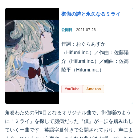
御伽の詩と永久なるミライ
公開日
2021-07-26
作詞：おぐらあすか
（Hifumi,inc.）／作曲：佐藤陽
介（Hifumi,inc.）／編曲：佐高
陵平（Hifumi,inc.）
YouTube
Amazon
角巻わための5作目となるオリジナル曲で、御伽噺のよう
に「ミライ」を探して臆病だった『僕』が一歩を踏み出し
ていく一曲です。英語字幕付きで公開されており、声によ