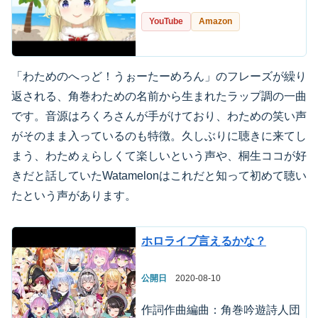
YouTube
Amazon
「わためのへっど！うぉーたーめろん」のフレーズが繰り
返される、角巻わための名前から生まれたラップ調の一曲
です。音源はろくろさんが手がけており、わための笑い声
がそのまま入っているのも特徴。久しぶりに聴きに来てし
まう、わためぇらしくて楽しいという声や、桐生ココが好
きだと話していたWatamelonはこれだと知って初めて聴い
たという声があります。
ホロライブ言えるかな？
公開日
2020-08-10
作詞作曲編曲：角巻吟遊詩人団