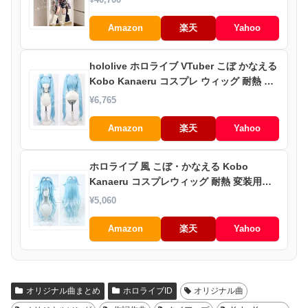
¥40,700
学園祭 撮影 祭り クリスマス ハロウィン
Amazon
楽天
Yahoo
hololive ホロライブ VTuber こぼ かなえる
Kobo Kanaeru コスプレ ウィッグ 耐熱 ク
リスマス ハロウィン
¥6,765
Amazon
楽天
Yahoo
ホロライブ 風 こぼ・かなえる Kobo
Kanaeru コスプレウィッグ 耐熱 変装用ウ
ィッグ cosplay wig かつら イベント 仮装
¥5,060
用
Amazon
楽天
Yahoo
オリジナル曲まとめ
ホロライブID
オリジナル曲