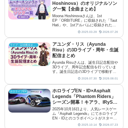
を時系列順にまとめて紹
Hoshinova）のオリジナルソン
グ一覧【全曲まとめ】
Moona Hoshinovaさんは、1st
EP「ORBITURE」に収録された「Taut
Hati」や、1stアルバムに収録された
「Lasting Freedom」など、EP・アルバ
2025.03.29
2026.07.26
ムを重ねながらオリジナル曲を発表して
きました。「hol
アユンダ・リス（Ayunda
ライブ・記念配信まとめ
Risu）の3Dライブ・周年・生誕
配信まとめ
Ayunda Risuさんは、誕生日記念配信や
3Dライブ、周年記念配信を行っていま
す。誕生日記念の3Dライブで移動する
トラックステージからパフォーマンスを
2026.07.30
2026.08.01
届けたほか、記念配信での新衣装お披露
目など多彩な企画を実施しました。この
記事では、Ayunda Risuさんの誕生日・
ホロライブEN・ID×Asphalt
ホロライブEN
3Dライブ・周年記念配信を時
Legends「Phantom Riders」
シーズン開幕！キアラ、IRySら
が登場
2025年10月16日より、人気レースゲー
ム『Asphalt Legends』にてホロライブ
EN・IDとのコラボイベントがスター
ト。ホロライブEN・IDのメンバー4名が
2025.10.14
2026.07.23
登場し、特別なレースイベントや限定報