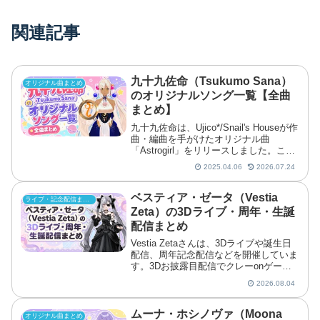
関連記事
九十九佐命（Tsukumo Sana）
オリジナル曲まとめ
のオリジナルソング一覧【全曲
まとめ】
九十九佐命は、Ujico*/Snail's Houseが作
曲・編曲を手がけたオリジナル曲
「Astrogirl」をリリースしました。この
記事では、九十九佐命のオリジナル曲を
2025.04.06
2026.07.24
時系列順にまとめています。
ベスティア・ゼータ（Vestia
ライブ・記念配信まとめ
Zeta）の3Dライブ・周年・生誕
配信まとめ
Vestia Zetaさんは、3Dライブや誕生日
配信、周年記念配信などを開催していま
す。3Dお披露目配信でクレーonゲーム
企画に挑戦したほか、誕生日3Dライブ
2026.08.04
ではジャズ調の演出とともに楽曲を披露
しました。この記事では、Vestia Zetaさ
んの誕生日・3Dライブ・周年記念配信
ムーナ・ホシノヴァ（Moona
オリジナル曲まとめ