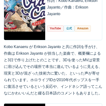
作詞：Kobo Kanaeru, Erikson
Jayanto／作曲：Erikson
Jayanto
YouTube
公式
Amazon
Kobo Kanaeru が Erikson Jayanto と共に作詞を手がけ、
作曲は Erikson Jayanto が担当した楽曲で、概要欄による
と3日で作り上げたとのことです。3Dを使ったMVは背景
に溶け込んでその場所で本当に遊んでいるように見える、
現実と3Dが混ざった技術力に驚いた、といった声が寄せ
られています。ホロライブIDが2010年代ポップスを一手
に復活させているという反応や、インドネシア語ってこん
なにかわいいんだと綴る日本語のコメントもありました。