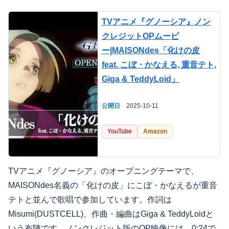
TVアニメ『グノーシア』ノン
クレジットOPムービ
ー|MAISONdes「化けの皮
feat. こぼ・かなえる, 重音テト,
Giga & TeddyLoid」
公開日
2025-10-11
YouTube
Amazon
TVアニメ『グノーシア』のオープニングテーマで、
MAISONdes名義の「化けの皮」にこぼ・かなえるが重音
テトと並んで歌唱で参加しています。作詞は
Misumi(DUSTCELL)、作曲・編曲はGiga & TeddyLoidと
いう布陣です。ノンクレジット版のOP映像には、0:24で