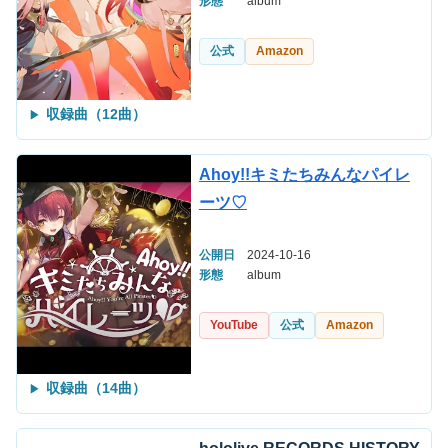
形態
album
公式
Amazon
収録曲（12曲）
Ahoy!!キミたちみんなパイレ
ーツ♡
公開日
2024-10-16
形態
album
YouTube
公式
Amazon
収録曲（14曲）