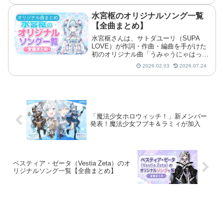
酬が登場します。※一部AIによる翻訳...
水宮枢のオリジナルソング一覧
オリジナル曲まとめ
【全曲まとめ】
水宮枢さんは、サトダユーリ（SUPA
LOVE）が作詞・作曲・編曲を手がけた
初のオリジナル曲「うみゃうにゃはっぴ
ーらいふ」や、デビュー曲を一人で歌っ
2026.02.03
2026.07.24
た「FG ROADSTER (水宮枢 SOLO
ver.)」をリリースしました。また「FLO
「魔法少女ホロウィッチ！」新メンバー
発表！魔法少女フブキ＆ラミィが加入
ベスティア・ゼータ（Vestia Zeta）のオ
リジナルソング一覧【全曲まとめ】