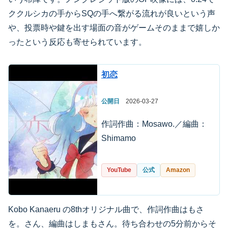
ククルシカの手からSQの手へ繋がる流れが良いという声
や、投票時や鍵を出す場面の音がゲームそのままで嬉しか
ったという反応も寄せられています。
初恋
公開日
2026-03-27
作詞作曲：Mosawo.／編曲：
Shimamo
YouTube
公式
Amazon
Kobo Kanaeru の8thオリジナル曲で、作詞作曲はもさ
を。さん、編曲はしまもさん。待ち合わせの5分前からそ