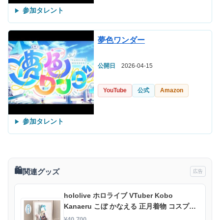
参加タレント
夢色ワンダー
公開日
2026-04-15
YouTube
公式
Amazon
参加タレント
🛍️
関連グッズ
広告
hololive ホロライブ VTuber Kobo
Kanaeru こぼ かなえる 正月着物 コスプレ
衣装 イベント コスチューム 変装活動 仮装