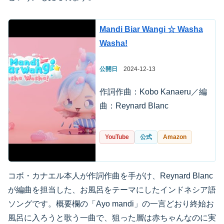
Mandi Biar Wangi ☆ Washa
Washa!
公開日
2024-12-13
作詞作曲：Kobo Kanaeru／編
曲：Reynard Blanc
YouTube
公式
Amazon
コボ・カナエル本人が作詞作曲を手がけ、Reynard Blanc
が編曲を担当した、お風呂をテーマにしたインドネシア語
ソングです。概要欄の「Ayo mandi」の一言どおり終始お
風呂に入ろうと歌う一曲で、狙った層は赤ちゃんなのに実