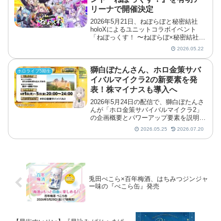
リーナで開催決定
2026年5月21日、ねぽらぼと秘密結社
holoXによるユニットコラボイベント
「ねぽっくす！ 〜ねぽらぼ×秘密結社
holoX〜」の開催が発表されました。イ
2026.05.22
ベントは2026年9月26日と27日の2日
間、有明アリーナで開催され、オリジナ
ルゲーム...
獅白ぼたんさん、ホロ金策サバ
ホロライブ5期生
イバルマイクラ2の新要素を発
表！株マイナスも導入へ
2026年5月24日の配信で、獅白ぼたんさ
んが「ホロ金策サバイバルマイクラ2」
の企画概要とパワーアップ要素を説明し
ました。前回から約1年を経て戻ってく
2026.05.25
2026.07.20
る今回は、職業ポイント制や株のマイナ
ス変動など、遊び方に幅を持たせた内容
になっています。獅...
兎田ぺこら×百年梅酒、はちみつジンジャ
ー味の『ぺこら缶』発売