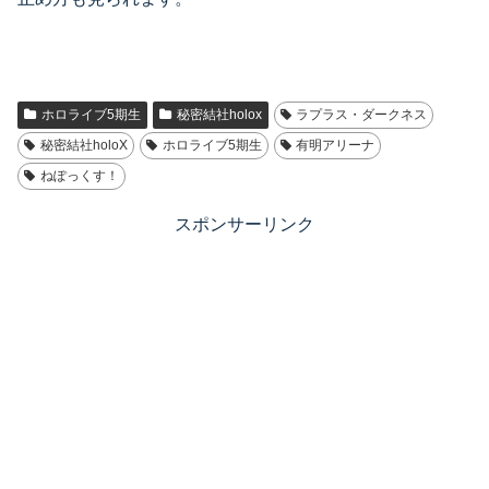
ホロライブ5期生
秘密結社holox
ラプラス・ダークネス
秘密結社holoX
ホロライブ5期生
有明アリーナ
ねぽっくす！
スポンサーリンク