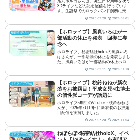
尾丸ポルカさんは、誕生日や周年を祝う
3Dライブなどの記念配信を行っていま
す。生誕祭でのロックバンド演奏に乗せ
た歌唱や、サーカスをテーマにした演出
2026.07.28
2026.08.01
など、趣向を凝らしたステージを披露し
ました。
【ホロライブ】風真いろはが一
秘密結社holox
部活動の休止を発表 回復に専
念へ
ホロライブ、秘密結社holoxの風真いろ
はさんが、一部活動の休止を発表しまし
た。風真いろはが一部活動の休止ホロラ
イブ所属のVTuber・風真いろはさん
2025.03.11
2026.01.19
が、一部活動の休止を発表しました。昨
年の心因性失声症の影響で声が出しづら
い状態が続いていま...
【ホロライブ】桃鈴ねねが新衣
ホロライブ5期生
装をお披露目！平成女児×虫博士
の個性派コーデが話題に
ホロライブ5期生のVTuber・桃鈴ねねさ
んが、2025年7月19日に新衣装のお披露
目配信を実施しました。
2025.07.20
2025.11.04
ねぽらぼ×秘密結社holoX、イベ
ホロライブ5期生
ント『ねぽっくす！』を有明ア