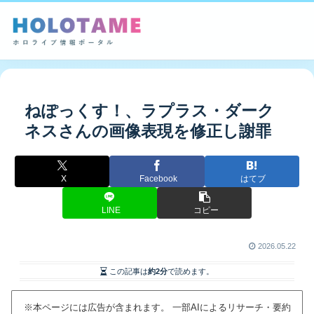
ねぽっくす！、ラプラス・ダーク
ネスさんの画像表現を修正し謝罪
X
Facebook
はてブ
LINE
コピー
2026.05.22
この記事は
約2分
で読めます。
※本ページには広告が含まれます。 一部AIによるリサーチ・要約