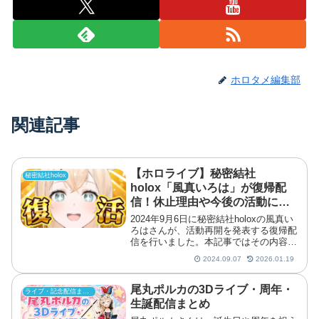
ホロタメ編集部
関連記事
【ホロライブ】秘密結社
秘密結社holox
holox「風真いろは」が復帰配
信！休止理由や今後の活動につ
いて
2024年9月6日に秘密結社holoxの風真い
ろはさんが、活動再開を発表する復帰配
信を行いました。本記事ではその内容に
ついてまとめています。
2024.09.07
2026.01.19
尾丸ポルカの3Dライブ・周年・
ライブ・記念配信まとめ
生誕配信まとめ