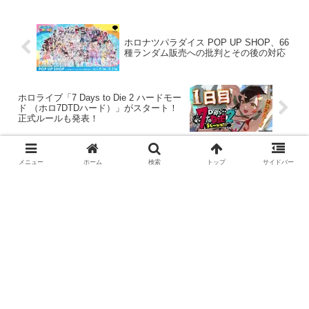
す。この記事では、すいせいさんの歌っ
てみたを時系列順に振り返ります。
ホロナツパラダイス POP UP SHOP、66
種ランダム販売への批判とその後の対応
ホロライブ「7 Days to Die 2 ハードモー
ド （ホロ7DTDハード）」がスタート！
正式ルールも発表！
メニュー
ホーム
検索
トップ
サイドバー
コメント
コメントをどうぞ
メールアドレスが公開されることはありません。
※コメントを投稿する際は「
コメントポリシー
」を必
ずご確認ください。