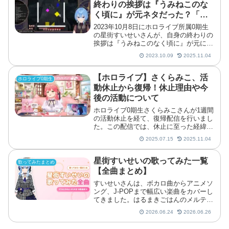
終わりの挨拶は『うみねこのな
く頃に』が元ネタだった？「そ
うだったの！？」「初耳」「知
2023年10月8日にホロライブ所属0期生
らなかった」などの声
の星街すいせいさんが、自身の終わりの
挨拶は『うみねこのなく頃に』が元にな
っていることを明かしました。
2023.10.09
2025.11.04
【ホロライブ】さくらみこ、活
ホロライブ0期生
動休止から復帰！休止理由や今
後の活動について
ホロライブ0期生さくらみこさんが1週間
の活動休止を経て、復帰配信を行いまし
た。この配信では、休止に至った経緯や
休養中の過ごし方、そして今後の活動へ
2025.07.15
2025.11.04
の意気込みなどを話しています。
星街すいせいの歌ってみた一覧
歌ってみたまとめ
【全曲まとめ】
すいせいさんは、ボカロ曲からアニメソ
ング、J-POPまで幅広い楽曲をカバーし
てきました。はるまきごはんのメルティ
ランドナイトメアやナユタン星人のエイ
2026.06.24
2026.06.26
リアンエイリアン、創聖のアクエリオン
など、原曲のジャンルは多岐にわたりま