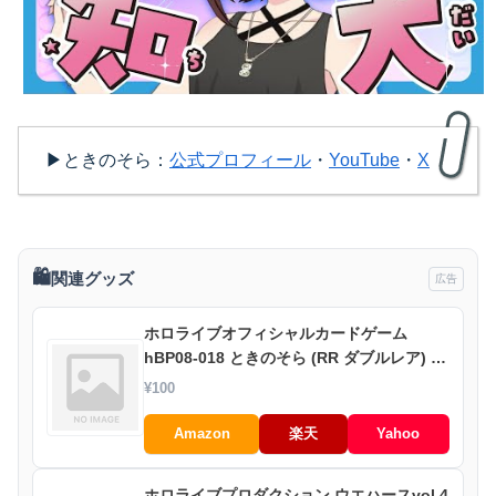
▶ときのそら：
公式プロフィール
・
YouTube
・
X
🛍️
関連グッズ
広告
ホロライブオフィシャルカードゲーム
hBP08-018 ときのそら (RR ダブルレア) ブ
ースターパック バウンサーバウンド (ホロ
¥100
ライブOCG)
Amazon
楽天
Yahoo
ホロライブプロダクション ウエハースvol.4