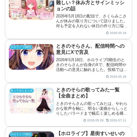
難しい？休み方とサインミッシ
ョンの話
2026年5月18日の配信で、さくらみこさ
んが休みの取り方について語りました。
何も予定を入れない休日の作り方に悩む
流れから、サイン書きの進捗をめぐる
2026.05.19
「サインミッション」の話にも広がって
います。さくらみこさんが語った「何も
ない休日」の難しささ...
ときのそらさん、配信時間への
ホロライブ0期生
意見にXで言及
2026年5月18日、ホロライブ0期生のと
きのそらさんが自身のXで、配信時間や
活動への意見に触れました。投稿では、
ゴールデンタイムに配信を行わないこと
2026.05.18
や悔しい気持ちを表すことへの声を受け
止めつつ、今後の展開を待ってほしいと
いう考えを伝えてい...
ときのそらの歌ってみた一覧
歌ってみたまとめ
【全曲まとめ】
ときのそらさんの歌ってみたは、やわら
かな歌声を軸に、明るい楽曲からしっと
りしたバラードまで幅広く楽しめる構成
です。
2026.05.26
2026.07.11
【ホロライブ】星街すいせいの
ホロライブ0期生