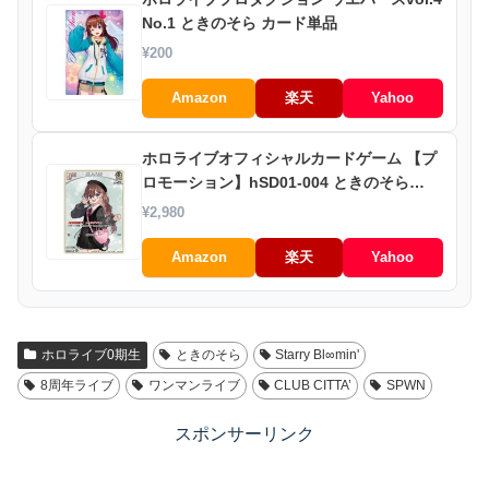
No.1 ときのそら カード単品
¥200
Amazon
楽天
Yahoo
ホロライブオフィシャルカードゲーム 【プ
ロモーション】hSD01-004 ときのそら
P【ベーシックPRパック vol.1】
¥2,980
Amazon
楽天
Yahoo
ホロライブ0期生
ときのそら
Starry Bl∞min'
8周年ライブ
ワンマンライブ
CLUB CITTA’
SPWN
スポンサーリンク