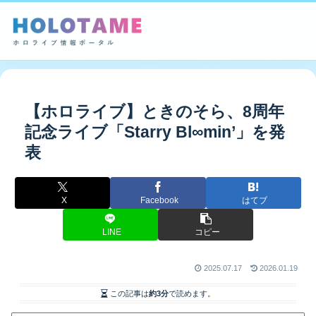
【ホロライブ】ときのそら、8周年
記念ライブ「Starry Bl∞min’」を発
表
X
Facebook
はてブ
LINE
コピー
2025.07.17
2026.01.19
この記事は
約3分
で読めます。