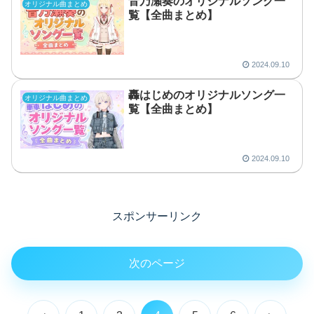
2025.03.15
【ホロライブ】轟はじめ、引っ
ReGLOSS
越しで下着ハプニング再び？恥
ずかしさ炸裂のエピソード
2025.02.23
儒烏風亭らでんのオリジナルソ
オリジナル曲まとめ
ング一覧【全曲まとめ】
2024.09.10
火威青のオリジナルソング一覧
オリジナル曲まとめ
【全曲まとめ】
2024.09.10