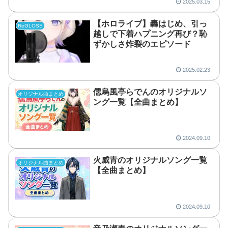
【ホロライブ】火威青が活動休
ReGLOSS
止を発表 適応障害で回復優先
2025.03.21
【ホロライブ】儒烏風亭らでん
ReGLOSS
が10年ぶり歯医者訪問！虫歯ゼ
ロの結果に驚き