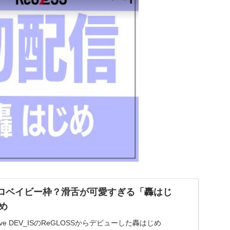
】ホロベイビー枠？滑舌が可愛すぎる「轟はじ
め
olive DEV_ISのReGLOSSからデビューした轟はじめ