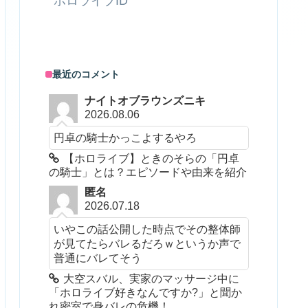
ホロライブID
最近のコメント
ナイトオブラウンズニキ
2026.08.06
円卓の騎士かっこよするやろ
【ホロライブ】ときのそらの「円卓
の騎士」とは？エピソードや由来を紹介
匿名
2026.07.18
いやこの話公開した時点でその整体師
が見てたらバレるだろｗというか声で
普通にバレてそう
大空スバル、実家のマッサージ中に
「ホロライブ好きなんですか?」と聞か
れ密室で身バレの危機！