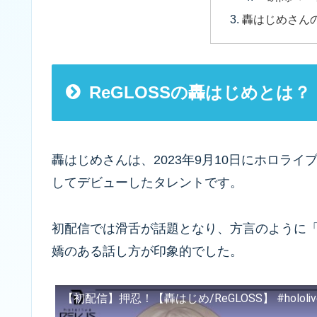
轟はじめさん
ReGLOSSの轟はじめとは？
轟はじめさんは、2023年9月10日にホロライブの新グ
してデビューしたタレントです。
初配信では滑舌が話題となり、方言のように
嬌のある話し方が印象的でした。
【初配信】押忍！【轟はじめ/ReGLOSS】 #hololive