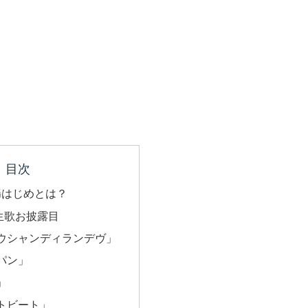
目次
の轟はじめとは？
生歌お披露目
ウシャンディランデヴ」
パン」
」
トビート」