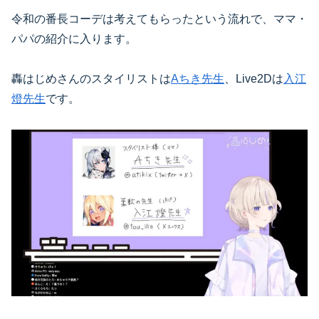
令和の番長コーデは考えてもらったという流れで、ママ・
パパの紹介に入ります。
轟はじめさんのスタイリストは
Aちき先生
、Live2Dは
入江
燈先生
です。