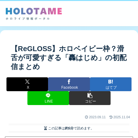
【ReGLOSS】ホロベイビー枠？滑
舌が可愛すぎる「轟はじめ」の初配
信まとめ
X
Facebook
はてブ
LINE
コピー
2023.09.11
2025.11.04
この記事は
約5分
で読めます。