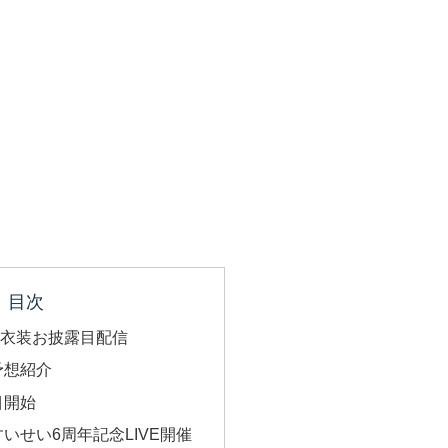
目次
新衣装お披露目配信
予想紹介
目開始
いせい6周年記念LIVE開催