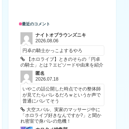
最近のコメント
ナイトオブラウンズニキ
2026.08.06
円卓の騎士かっこよするやろ
【ホロライブ】ときのそらの「円卓
の騎士」とは？エピソードや由来を紹介
匿名
2026.07.18
いやこの話公開した時点でその整体師
が見てたらバレるだろｗというか声で
普通にバレてそう
大空スバル、実家のマッサージ中に
「ホロライブ好きなんですか?」と聞か
れ密室で身バレの危機！