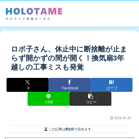
ロボ子さん、休止中に断捨離が止ま
らず開かずの間が開く！換気扇3年
越しの工事ミスも発覚
X
Facebook
はてブ
LINE
コピー
2026.05.20
この記事は
約2分
で読めます。