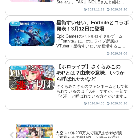
Stellar」、TAKU INOUEさんと組む
Midnight Grand Orchestra名義の楽曲、
2023.11.21
2026.07.26
近年の「ビビデバ」など、これまで数々
のオリジナル曲を発表し
星街すいせい、Fortniteとコラボ
NEWS
発表！3月12日に登場
Epic Gamesのバトルロイヤルゲーム
「Fortnite」に、ホロライブ所属の
VTuber・星街すいせいが登場すること
が発表されました。FortniteJP公式アカ
2026.03.09
ウントによる予告投稿の段階から注目が
集まっていましたが、2026年3月9...
【ホロライブ】さくらみこの
雑学・TIPS
45Pとは？由来や意味、いつか
ら呼ばれたかなど
さくらみこさんのファンネームとして知
られているのは「35P」ですが、一部で
「45P」と呼ばれている方々がいます。
この記事では、45Pの意味や由来、いつ
2026.04.05
2026.06.26
頃から使われていたのかを整理しまし
た。さくらみこの45Pとは？45Pはスケ
ベな35P=45...
大空スバル200万人で猫又おかゆが涙
「神様からの贈り物」と語った通話