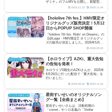
ザミナ』のフルMVを公開し、新髪型や
アクセサリーのお披露目を行いました。
2023.11.13
2025.11.04
【hololive 7th fes.】HMV限定オ
ホロライブ0期生
リジナルグッズ販売決定！5月12
日からPOPUP SHOP開催
『hololive 7th fes. Ridin’ on Dreams』の
【@Loppi・HMV限定】オリジナルグッ
ズの販売が決定しました。2026年5月12
日からはHMV5店舗でPOPUP SHOPが
2026.05.02
始まり、@LoppiとHMV&BOOK...
【ホロライブ】AZKi、重大告知
ホロライブ0期生
の告知を発表！
ホロライブ0期生のAZKiさんが、2025年
8月26日に行った配信で「重大告知」を
行いました。
2025.08.26
2025.11.04
星街すいせいのオリジナルソン
オリジナル曲まとめ
グ一覧【全曲まとめ】
星街すいせいさんは、活動初期の
「comet」やソロ名義の「Stellar