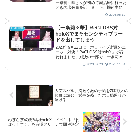
一条莉々華さんが初めて鍼治療に行った
ときの出来事を話しました。施術中に動
いたら危ないと緊張する一方で、相手が
2026.05.19
頭の中を覗く能力者だった場合に備える
という独特の発想まで飛び出していま
す。一条莉々華さ...
【一条莉々華】ReGLOSS対
ReGLOSS
holoXでまたセンシティブワー
ドを出してしまう
2023年9月22日に、ホロライブ所属のユ
ニット対決「ReGLOSS対holoX」が行
われました。対決の一部で、一条莉々華
さんの回答がセンシティブだと話題にな
2023.09.23
2025.11.04
っています。
大空スバル、湊あくあの手紙を200万人の
節目に読む 返事を残したホロ鯖巡りが
泣ける
ねぽらぼ×秘密結社holoX、イベント『ね
ぽっくす！』を有明アリーナで開催決定