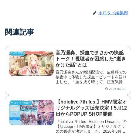
ホロタメ編集部
関連記事
音乃瀬奏、採血でまさかの快感
ReGLOSS
トーク！視聴者が困惑した“逝き
かけた話”とは
音乃瀬奏さんが雑談配信で、皮膚科での
検査中に体験した採血エピソードを語り
ました。「血を抜く時って、正直気持ち
いいじゃないですか」と切り出したこと
2026.04.29
で、コメント欄は一気に困惑ムードにな
りました。音乃瀬奏の採血トークに視聴
者が困惑奏さんは、肌荒れ...
【hololive 7th fes.】HMV限定オ
ホロライブ0期生
リジナルグッズ販売決定！5月12
日からPOPUP SHOP開催
『hololive 7th fes. Ridin’ on Dreams』の
【@Loppi・HMV限定】オリジナルグッ
ズの販売が決定しました。2026年5月12