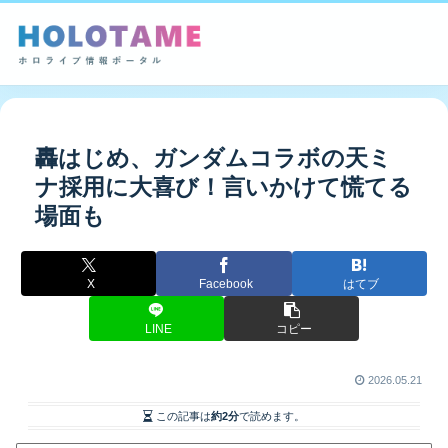
轟はじめ、ガンダムコラボの天ミ
ナ採用に大喜び！言いかけて慌てる
場面も
X
Facebook
はてブ
LINE
コピー
2026.05.21
この記事は
約2分
で読めます。