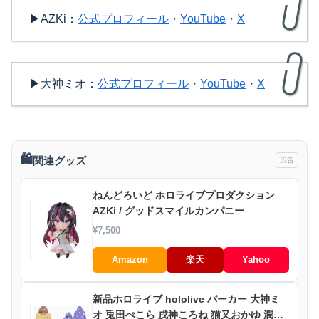
▶AZKi：
公式プロフィール
・
YouTube
・
X
▶大神ミオ：
公式プロフィール
・
YouTube
・
X
🛍️
関連グッズ
広告
ねんどろいど ホロライブプロダクション
AZKi / グッドスマイルカンパニー
¥7,500
Amazon
楽天
Yahoo
新品ホロライブ hololive パーカー 大神ミ
オ 兎田ぺこら 戌神ころね 猫又おかゆ 潤羽