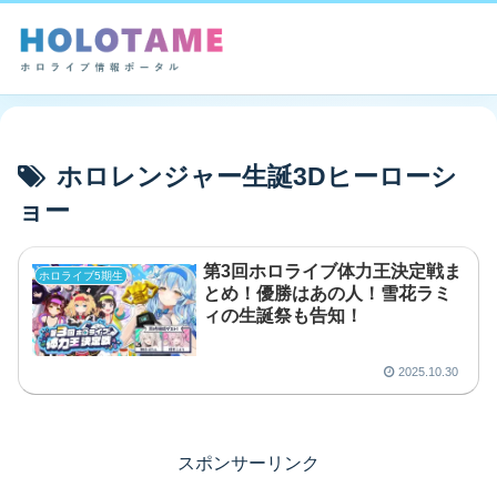
ホロレンジャー生誕3Dヒーローシ
ョー
第3回ホロライブ体力王決定戦ま
ホロライブ5期生
とめ！優勝はあの人！雪花ラミ
ィの生誕祭も告知！
2025.10.30
スポンサーリンク