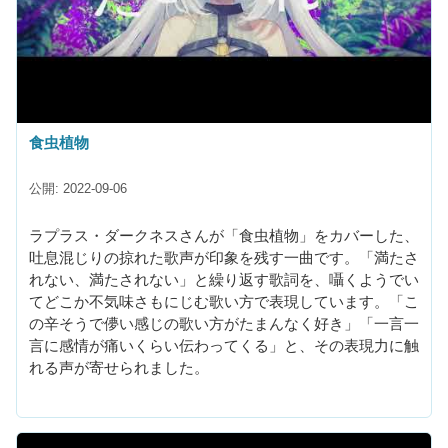
食虫植物
公開: 2022-09-06
ラプラス・ダークネスさんが「食虫植物」をカバーした、
吐息混じりの掠れた歌声が印象を残す一曲です。「満たさ
れない、満たされない」と繰り返す歌詞を、囁くようでい
てどこか不気味さもにじむ歌い方で表現しています。「こ
の辛そうで儚い感じの歌い方がたまんなく好き」「一言一
言に感情が痛いくらい伝わってくる」と、その表現力に触
れる声が寄せられました。