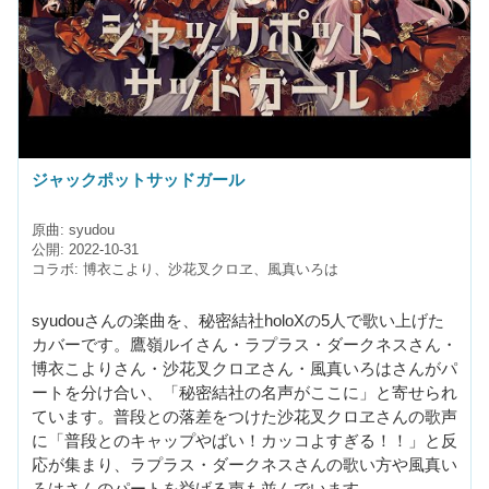
ジャックポットサッドガール
原曲: syudou
公開: 2022-10-31
コラボ: 博衣こより、沙花叉クロヱ、風真いろは
syudouさんの楽曲を、秘密結社holoXの5人で歌い上げた
カバーです。鷹嶺ルイさん・ラプラス・ダークネスさん・
博衣こよりさん・沙花叉クロヱさん・風真いろはさんがパ
ートを分け合い、「秘密結社の名声がここに」と寄せられ
ています。普段との落差をつけた沙花叉クロヱさんの歌声
に「普段とのキャップやばい！カッコよすぎる！！」と反
応が集まり、ラプラス・ダークネスさんの歌い方や風真い
ろはさんのパートを挙げる声も並んでいます。