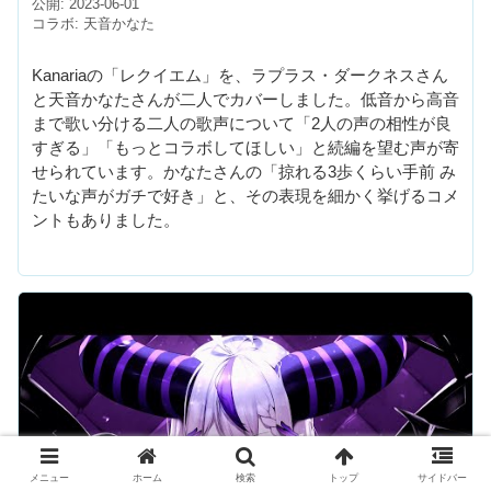
公開: 2023-06-01
コラボ: 天音かなた
Kanariaの「レクイエム」を、ラプラス・ダークネスさん
と天音かなたさんが二人でカバーしました。低音から高音
まで歌い分ける二人の歌声について「2人の声の相性が良
すぎる」「もっとコラボしてほしい」と続編を望む声が寄
せられています。かなたさんの「掠れる3歩くらい手前 み
たいな声がガチで好き」と、その表現を細かく挙げるコメ
ントもありました。
メニュー
ホーム
検索
トップ
サイドバー