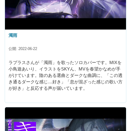
濁雨
公開: 2022-06-22
ラプラスさんが「濁雨」を歌ったソロカバーです。MIXを
小鳥遊あいり、イラストをSKYん、MVを春望かなめが手
がけています。陰のある選曲とダークな曲調に、「この透
き通るダークな感じ…好き」「息が混ざった感じの歌い方
が好き」と反応する声が届いています。