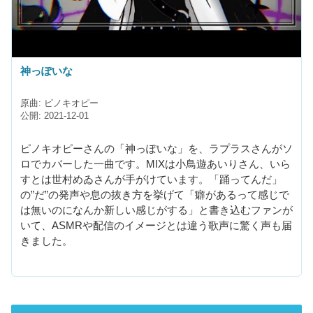
神っぽいな
原曲: ピノキオピー
公開: 2021-12-01
ピノキオピーさんの「神っぽいな」を、ラプラスさんがソ
ロでカバーした一曲です。MIXは小鳥遊あいりさん、いら
すとは世村めゐさんが手がけています。「踊ってんだ」
の”だ”の発声や息の抜き方を挙げて「癖があるって感じで
は無いのになんか新しい感じがする」と書き込むファンが
いて、ASMRや配信のイメージとは違う歌声に驚く声も届
きました。