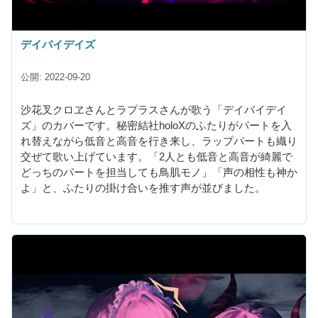
デイバイデイズ
公開: 2022-09-20
沙花叉クロヱさんとラプラスさんが歌う「デイバイデイ
ズ」のカバーです。秘密結社holoXのふたりがパートを入
れ替えながら低音と高音を行き来し、ラップパートも織り
交ぜて歌い上げています。「2人とも低音と高音が綺麗で
どっちのパートを担当しても鳥肌モノ」「声の相性も神か
よ」と、ふたりの掛け合いを推す声が並びました。