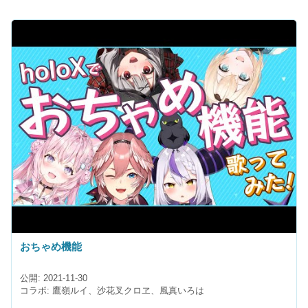
おちゃめ機能
公開: 2021-11-30
コラボ: 鷹嶺ルイ、沙花叉クロヱ、風真いろは