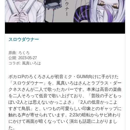
スロウダウナー
原曲: ろくろ
公開: 2023-05-27
コラボ: 風真いろは
ボカロPのろくろさんが初音ミク・GUMI向けに手がけた
「スロウダウナー」を、風真いろはさんとラプラス・ダー
クネスさんが二人で歌ったカバーです。本来は高音の楽曲
を二人そろって低音で歌い上げており、「普段の子どもっ
ぽい2人とは思えないかっこよさ」「2人の低音かっこよ
すぎて鳥肌」と、いつもの可愛らしい印象とのギャップに
触れる声が寄せられています。2:23の暗転からサビ終わり
にかけて画面が暗くなっていく演出も話題に上がりまし
た。