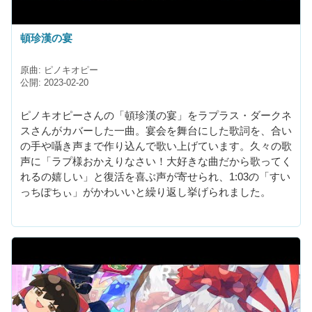
頓珍漢の宴
原曲: ピノキオピー
公開: 2023-02-20
ピノキオピーさんの「頓珍漢の宴」をラプラス・ダークネ
スさんがカバーした一曲。宴会を舞台にした歌詞を、合い
の手や囁き声まで作り込んで歌い上げています。久々の歌
声に「ラプ様おかえりなさい！大好きな曲だから歌ってく
れるの嬉しい」と復活を喜ぶ声が寄せられ、1:03の「すい
っちぽちぃ」がかわいいと繰り返し挙げられました。