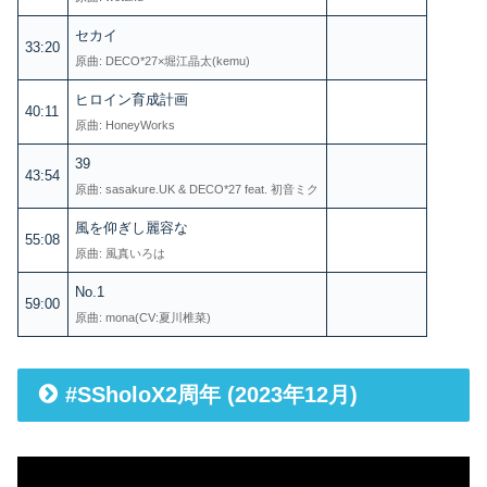
セカイ
33:20
原曲: DECO*27×堀江晶太(kemu)
ヒロイン育成計画
40:11
原曲: HoneyWorks
39
43:54
原曲: sasakure.UK & DECO*27 feat. 初音ミク
風を仰ぎし麗容な
55:08
原曲: 風真いろは
No.1
59:00
原曲: mona(CV:夏川椎菜)
#SSholoX2周年 (2023年12月)