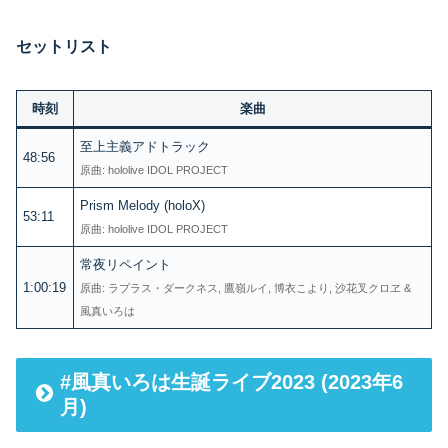
セットリスト
時刻
楽曲
至上主義アドトラック
48:56
原曲: hololive IDOL PROJECT
Prism Melody (holoX)
53:11
原曲: hololive IDOL PROJECT
常夜リペイント
1:00:19
原曲: ラプラス・ダークネス, 鷹嶺ルイ, 博衣こより, 沙花叉クロヱ &
風真いろは
#風真いろは生誕ライブ2023 (2023年6
月)