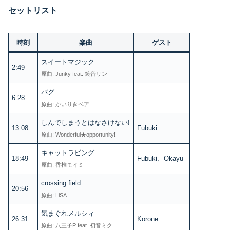
セットリスト
時刻
楽曲
ゲスト
スイートマジック
2:49
原曲: Junky feat. 鏡音リン
バグ
6:28
原曲: かいりきベア
しんでしまうとはなさけない!
13:08
Fubuki
原曲: Wonderful★opportunity!
キャットラビング
18:49
Fubuki、Okayu
原曲: 香椎モイミ
crossing field
20:56
原曲: LiSA
気まぐれメルシィ
26:31
Korone
原曲: 八王子P feat. 初音ミク