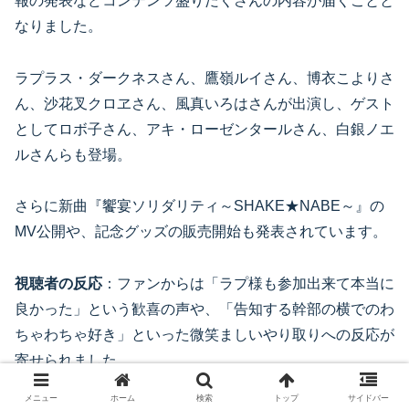
報の発表などコンテンツ盛りだくさんの内容が届くことと
なりました。
ラプラス・ダークネスさん、鷹嶺ルイさん、博衣こよりさ
ん、沙花叉クロヱさん、風真いろはさんが出演し、ゲスト
としてロボ子さん、アキ・ローゼンタールさん、白銀ノエ
ルさんらも登場。
さらに新曲『饗宴ソリダリティ～SHAKE★NABE～』の
MV公開や、記念グッズの販売開始も発表されています。
視聴者の反応
：ファンからは「ラプ様も参加出来て本当に
良かった」という歓喜の声や、「告知する幹部の横でのわ
ちゃわちゃ好き」といった微笑ましいやり取りへの反応が
寄せられました。
メニュー
ホーム
検索
トップ
サイドバー