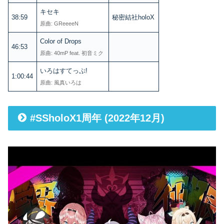
キセキ
38:59
秘密結社holoX
原曲: GReeeeN
Color of Drops
46:53
原曲: 40mP feat. 初音ミク
いろはすてっぷ!
1:00:44
原曲: 風真いろは
#SSholoX1周年 (2022年12月)