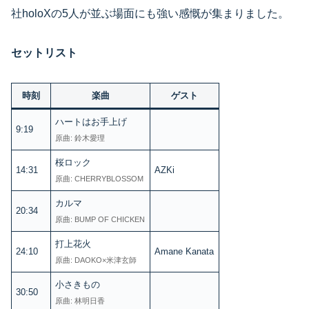
社holoXの5人が並ぶ場面にも強い感慨が集まりました。
セットリスト
時刻
楽曲
ゲスト
ハートはお手上げ
9:19
原曲: 鈴木愛理
桜ロック
14:31
AZKi
原曲: CHERRYBLOSSOM
カルマ
20:34
原曲: BUMP OF CHICKEN
打上花火
24:10
Amane Kanata
原曲: DAOKO×米津玄師
小さきもの
30:50
原曲: 林明日香