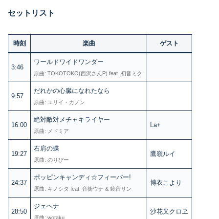
セットリスト
時刻
楽曲
ゲスト
ワールドワイドワンダー
3:46
原曲: TOKOTOKO(西沢さんP) feat. 初音ミク
だれかの心臓になれたなら
9:57
原曲: ユリイ・カノン
絶対敵対メチャキライヤー
16:00
La+
原曲: メドミア
右肩の蝶
19:27
鷹嶺ルイ
原曲: のりぴー
ポッピンキャンディ☆フィーバー!
24:37
博衣こより
原曲: キノシタ feat. 音街ウナ & 鏡音リン
ジェヘナ
28:50
沙花叉クロヱ
原曲: wotaku