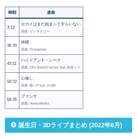
時刻
楽曲
セカイはまだ始まってすらいない
3:13
原曲: ピノキオピー
快晴
36:30
原曲: Orangestar
ハイドアンド・シーク
43:11
原曲: 19’s Sound Factory feat. 初音ミク
心做し
50:32
原曲: 蝶々P feat. GUMI
ファンサ
59:35
原曲: HoneyWorks
誕生日・3Dライブまとめ (2022年6月)