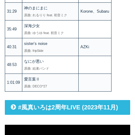
神のまにまに
31:29
Korone、Subaru
原曲: れるりり feat. 初音ミク
深海少女
35:49
原曲: ゆうゆ feat. 初音ミク
sister’s noise
40:31
AZKi
原曲: fripSide
なにが悪い
48:53
原曲: 結束バンド
愛言葉Ⅱ
1:01:09
原曲: DECO*27
#風真いろは2周年LIVE (2023年11月)