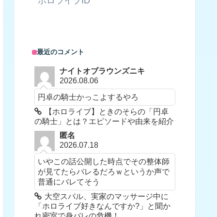
ホロライブID
最近のコメント
ナイトオブラウンズニキ
2026.08.06
円卓の騎士かっこよするやろ
【ホロライブ】ときのそらの「円卓
の騎士」とは？エピソードや由来を紹介
匿名
2026.07.18
いやこの話公開した時点でその整体師
が見てたらバレるだろｗというか声で
普通にバレてそう
大空スバル、実家のマッサージ中に
「ホロライブ好きなんですか?」と聞か
れ密室で身バレの危機！