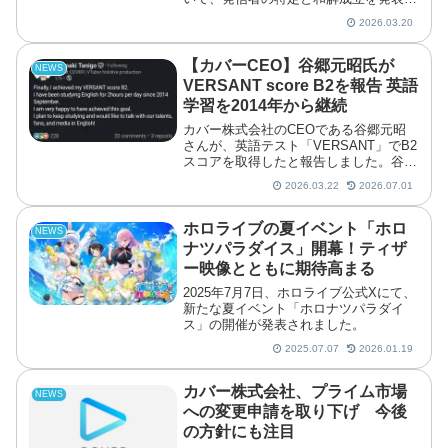
ました。公表では、謝罪や投稿削除、損
2026.03.20
害賠償などの条件が示されています。
COVERが公表した権利侵害対応の内容
公式発表によると...
【カバーCEO】谷郷元昭氏が
NEWS
VERSANT score B2を報告 英語
学習を2014年から継続
カバー株式会社のCEOである谷郷元昭
さんが、英語テスト「VERSANT」でB2
スコアを取得したと報告しました。谷郷
さんは2014年9月から1日2時間の英語学
2026.03.22
2026.07.01
習を続けてきたと明かしており、今後も
学習を継続しながらタレントやファン、
メディアと英...
ホロライブの夏イベント「ホロ
NEWS
ナツパラダイス」開幕！ティザ
ー映像とともに期待高まる
2025年7月7日、ホロライブ公式Xにて、
新たな夏イベント「ホロナツパラダイ
ス」の開催が発表されました。
2025.07.07
2026.01.19
カバー株式会社、プライム市場
NEWS
への変更申請を取り下げ 今後
の方針にも注目