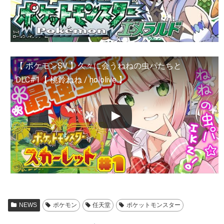
【 ポケモンSV 】久々に会うねねの虫パたちと
DLC#1【 桃鈴ねね / hololive 】
NEWS
ポケモン
任天堂
ポケットモンスター