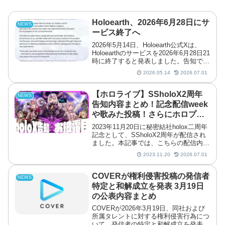
Holoearth、2026年6月28日にサ
NEWS
ービス終了へ
2026年5月14日、Holoearth公式Xは、
Holoearthのサービスを2026年6月28日21
時に終了すると発表しました。告知で
は、Holoearthプロジェクトリードの
2026.05.14
2026.07.01
IKKO氏によるメッセージも公開されて
います。Holoear...
【ホロライブ】SSholoX2周年
NEWS
告知内容まとめ！記念配信week
や歌みた投稿！さらにホロプラ
スでチャンネルがスタート
2023年11月20日に秘密結社holox二周年
記念として、SSholoX2周年が配信され
ました。本記事では、こちらの配信内容
や、発表された告知情報をまとめていま
2023.11.20
2026.07.01
す。
COVERが権利侵害投稿の発信者
NEWS
特定と和解成立を発表 3月19日
の公表内容まとめ
COVERが2026年3月19日、同社および
所属タレントに対する権利侵害行為につ
いて、発信者の特定と和解成立を発表し