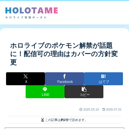
ホロライブのポケモン解禁が話題
に！配信可の理由はカバーの方針変
更
X
Facebook
はてブ
LINE
コピー
2025.03.10
2026.07.01
この記事は
約2分
で読めます。