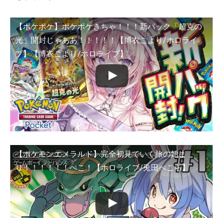
【ポケポケ】ポケポケきちゃ！！！新パック「超克の
光」開封じゃああ！！！！！【博衣こより/ホロライ
ブ】【博衣こより/ホロライブ】
【ポケモンエメラルド】完全初見でいく旅の始ま
り！！！！！！ぺこ！【ホロライブ/兎田ぺこら】