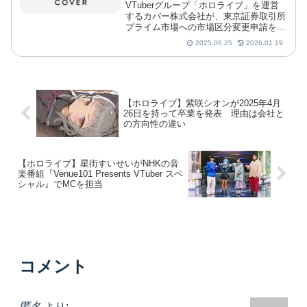
VTuberグループ「ホロライブ」を運営
するカバー株式会社が、東京証券取引所
プライム市場への市場区分変更申請を取
り下げたことを2025年6月24日に発表し
2025.06.25
2026.01.19
ました。
【ホロライブ】紫咲シオンが2025年4月
26日を持って卒業を発表 理由は会社と
の方向性の違い
【ホロライブ】星街すいせいがNHKの音
楽番組『Venue101 Presents VTuber スペ
シャル』でMCを担当
コメント
匿名
より: