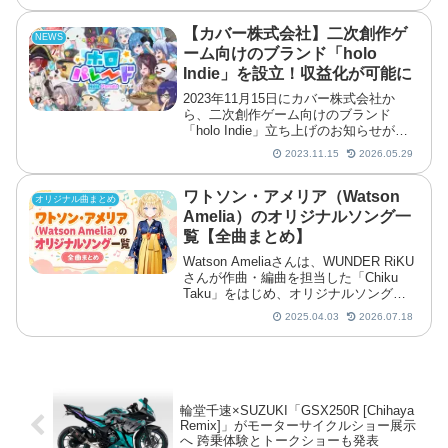
【カバー株式会社】二次創作ゲ
NEWS
ーム向けのブランド「holo
Indie」を設立！収益化が可能に
2023年11月15日にカバー株式会社か
ら、二次創作ゲーム向けのブランド
「holo Indie」立ち上げのお知らせがあ
りました。これに伴い二次創作ガイドラ
2023.11.15
2026.05.29
インの改訂・追加が行われ、「holo
Indie」を用いた二次創作ゲームであれ
ば有料配布が可能となっています。
ワトソン・アメリア（Watson
オリジナル曲まとめ
Amelia）のオリジナルソング一
覧【全曲まとめ】
Watson Ameliaさんは、WUNDER RiKU
さんが作曲・編曲を担当した「Chiku
Taku」をはじめ、オリジナルソングを
リリースしてきました。また「hololive
2025.04.03
2026.07.18
English -Myth-」として「ReUnion」や
「T
輪堂千速×SUZUKI「GSX250R [Chihaya
Remix]」がモーターサイクルショー展示
へ 跨乗体験とトークショーも発表