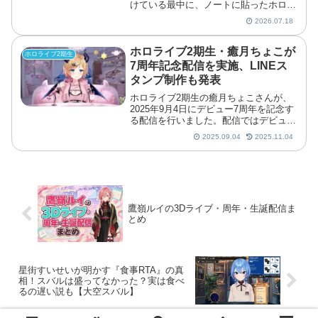
けている最中に、ノートに貼ったホロラ
イブのシールを見つけられ「ホロライブ
2026.07.18
とか好きなんですか?」と密室で聞かれ
てしまったヒヤリ体験を明かしました。
ホロライブ2期生・癒月ちょこが
ホロライブ2期生
7周年記念配信を実施、LINEス
タンプ制作も発表
ホロライブ2期生の癒月ちょこさんが、
2025年9月4日にデビュー7周年を記念す
る配信を行いました。配信ではデビュー
当時から現在までのモデルを振り返りな
2025.09.04
2025.11.04
がら、7年間の活動の歴史を辿る内容と
なっています。
鷹嶺ルイの3Dライブ・周年・生誕配信ま
とめ
星街すいせいが明かす『食事RTA』の真
相！スバルは盛ってなかった？実は食べ
るの遅い説も【大空スバル】