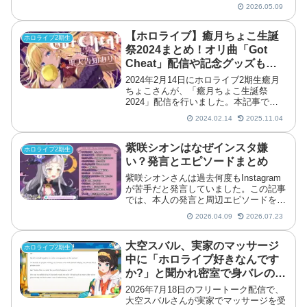
ーキのコラボキャンペーンが始まりま
2026.05.09
す。公式サイトでは、全店キャンペーン
に加えて一部店舗での装飾やグッズ販
売、整理券抽選の実施も案...
【ホロライブ】癒月ちょこ生誕
ホロライブ2期生
祭2024まとめ！オリ曲「Got
Cheat」配信や記念グッズも販
売！
2024年2月14日にホロライブ2期生癒月
ちょこさんが、「癒月ちょこ生誕祭
2024」配信を行いました。本記事では
その内容についてまとめています。
2024.02.14
2025.11.04
紫咲シオンはなぜインスタ嫌
ホロライブ2期生
い？発言とエピソードまとめ
紫咲シオンさんは過去何度もInstagram
が苦手だと発言していました。この記事
では、本人の発言と周辺エピソードをも
とに、その理由などを時系列でまとめま
2026.04.09
2026.07.23
す。紫咲シオンのインスタ嫌いの理由と
は？紫咲シオンさんがInstagramを嫌っ
ている理...
大空スバル、実家のマッサージ
ホロライブ2期生
中に「ホロライブ好きなんです
か?」と聞かれ密室で身バレの危
機！
2026年7月18日のフリートーク配信で、
大空スバルさんが実家でマッサージを受