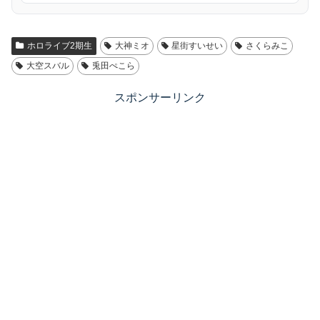
ホロライブ2期生
大神ミオ
星街すいせい
さくらみこ
大空スバル
兎田ぺこら
スポンサーリンク