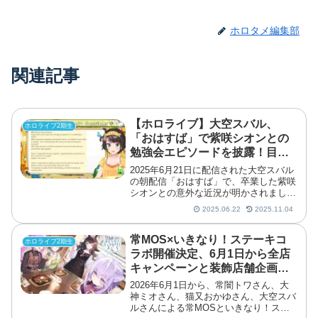
ホロタメ編集部
関連記事
【ホロライブ】大空スバル、
ホロライブ2期生
「おはすば」で紫咲シオンとの
勉強会エピソードを披露！目指
すは船舶免許！？
2025年6月21日に配信された大空スバル
の朝配信「おはすば」で、卒業した紫咲
シオンとの意外な近況が明かされまし
た。
2025.06.22
2025.11.04
常MOS×いきなり！ステーキコ
ホロライブ2期生
ラボ開催決定、6月1日から全店
キャンペーンと装飾店舗企画を
実施
2026年6月1日から、常闇トワさん、大
神ミオさん、猫又おかゆさん、大空スバ
ルさんによる常MOSといきなり！ステ