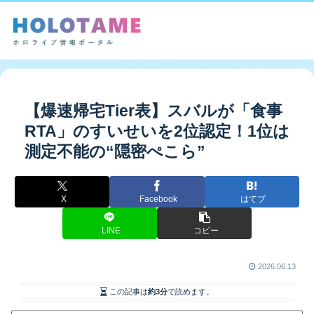
【爆速帰宅Tier表】スバルが「食事
RTA」のすいせいを2位認定！1位は
測定不能の“隠密ぺこら”
X
Facebook
はてブ
LINE
コピー
2026.06.13
この記事は
約3分
で読めます。