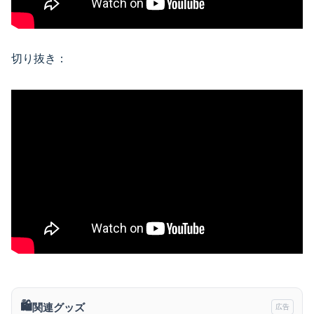
切り抜き：
🛍️
関連グッズ
広告