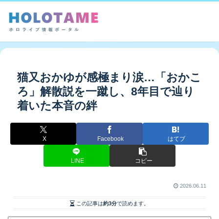
猫又おかゆが感極まり涙…「おかこ
ろ」解散説を一蹴し、8年目で辿り
着いた本音の絆
X
Facebook
はてブ
LINE
コピー
2026.06.11
この記事は
約3分
で読めます。