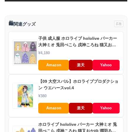
🛍️
関連グッズ
広告
子供 成人服 ホロライブ hololive パーカー
大神ミオ 兎田ぺこら 戌神ころね 猫又おか
ゆ 潤羽るしあ 小鳥遊キアラ パーカー フー
¥4,180
ド付き イメージ服 長袖
Amazon
楽天
Yahoo
【09 大空スバル】ホロライブプロダクショ
ン ウエハースvol.4
¥380
Amazon
楽天
Yahoo
ホロライブ hololive パーカー 大神ミオ 兎
田ぺこら 戌神ころね 猫又おかゆ 潤羽るし