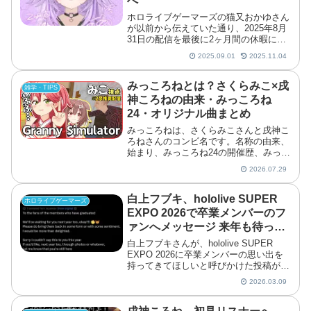
へ
ホロライブゲーマーズの猫又おかゆさん
が以前から伝えていた通り、2025年8月
31日の配信を最後に2ヶ月間の休暇に入
ることを発表しました。
2025.09.01
2025.11.04
みっころねとは？さくらみこ×戌
雑学・TIPS
神ころねの由来・みっころね
24・オリジナル曲まとめ
みっころねは、さくらみこさんと戌神こ
ろねさんのコンビ名です。名称の由来、
始まり、みっころね24の開催歴、みっこ
ろね神社、オリジナル曲2曲を一次情報
2026.07.29
とともに整理します。
白上フブキ、hololive SUPER
ホロライブゲーマーズ
EXPO 2026で卒業メンバーのフ
ァンへメッセージ 来年も待って
ると呼びかけ
白上フブキさんが、hololive SUPER
EXPO 2026に卒業メンバーの思い出を
持ってきてほしいと呼びかけた投稿が注
目を集めています。白上フブキがEXPO
2026.03.09
2026で卒業メンバーのファンへメッセ
ージ白上フブキさんは、卒業メンバー
の...