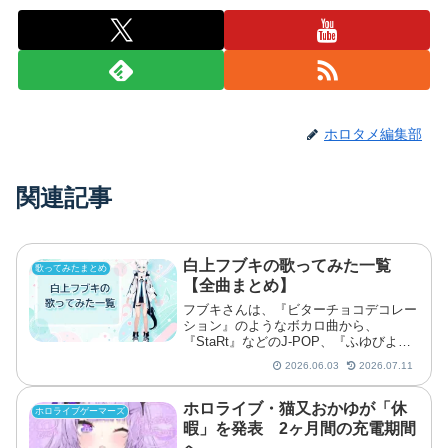
ホロタメ編集部
関連記事
白上フブキの歌ってみた一覧
歌ってみたまとめ
【全曲まとめ】
フブキさんは、『ビターチョコデコレー
ション』のようなボカロ曲から、
『StaRt』などのJ-POP、『ふゆびよ
り』のようなアニメ関連楽曲まで、幅広
2026.06.03
2026.07.11
い曲を歌ってきました。
ホロライブ・猫又おかゆが「休
ホロライブゲーマーズ
暇」を発表 2ヶ月間の充電期間