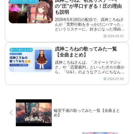
戌神ころね、初見リスナーへ
ホロライブゲーマーズ
の“圧”が早口すぎる！圧の理由
も説明
2026年5月18日の配信で、戌神ころねさ
んが「荒野行動をきっかけにハマった」
というリスナーに、好きになった理由を
早口で深掘りする場面がありました。理
2026.05.20
由を知りたい気持ちが前のめりになり、
コメント欄から「逃げられちゃう」とツ
ッコまれるほど“圧...
戌神ころねの歌ってみた一覧
歌ってみたまとめ
【全曲まとめ】
戌神ころねさんは、「スイートマジッ
ク」や「恋愛裁判」といったボカロ曲か
ら、「U＆I」のようなアニメにちなんだ
曲まで歌ってきました。ときには「ボン
2026.07.03
バーキングのテーマ」のようなゲーム由
来の曲も披露しています。この記事で
は、ころねさんの歌ってみたを時系列順
に振り返ります。
輪堂千速の歌ってみた一覧【全曲まと
め】