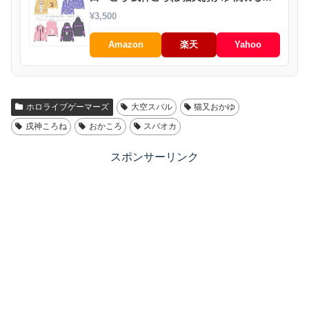
あ 小鳥遊キアラ パーカー フード付き イメ
¥3,500
ージ服 長袖 子供 成人服
Amazon
楽天
Yahoo
ホロライブゲーマーズ
大空スバル
猫又おかゆ
戌神ころね
おかころ
スバオカ
スポンサーリンク