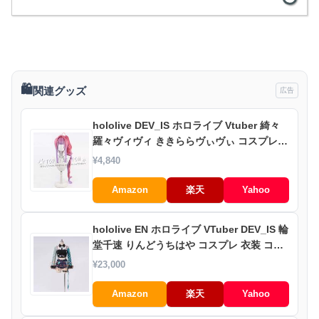
🛍️
関連グッズ
広告
hololive DEV_IS ホロライブ Vtuber 綺々
羅々ヴィヴィ ききららヴぃヴぃ コスプレウ
ィッグ 激安 WIG 高温耐熱 かつら イベント
¥4,840
アニメ 変装 ハロウィン仮装
Amazon
楽天
Yahoo
hololive EN ホロライブ VTuber DEV_IS 輪
堂千速 りんどうちはや コスプレ 衣装 コス
チューム cosplay イベント 演出服 アニメ
¥23,000
変装 仮装
Amazon
楽天
Yahoo