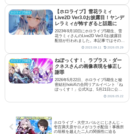
【ホロライブ】雪花ラミィ
ホロライブ5期生
Live2D Ver3.0お披露目！ヤンデ
レラミィが怖すぎると話題に
2023年9月10日にホロライブ5期生、雪
花ラミィさんのLive2D Ver3.0お披露目
配信が行われました。本記事ではその内
容についてご紹介します。
2023.09.11
2026.05.29
ねぽっくす！、ラプラス・ダー
ホロライブ5期生
クネスさんの画像表現を修正し
謝罪
2026年5月22日、ホロライブ5期生と秘
密結社holoXの合同リアルイベント「ね
ぽっくす！」公式Xは、5月21日に公開
したラプラス・ダークネスさんの一部画
2026.05.22
像表現に誤りがあったとして、画像を修
正し再公開したと発表しました。公式は
謝罪文の中で...
ホロライブ・大空スバルとにじさんじ・
壱百満天原サロメがコラボ配信！事務所
の垣根を越えた二人の関係性に迫る