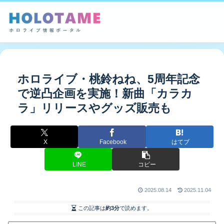
ホロライブ・桃鈴ねね、5周年記念
で逆凸企画を実施！新曲「カラカ
ラ」リリースやグッズ販売も
X
Facebook
はてブ
LINE
コピー
2025.08.14
2025.11.04
この記事は
約3分
で読めます。