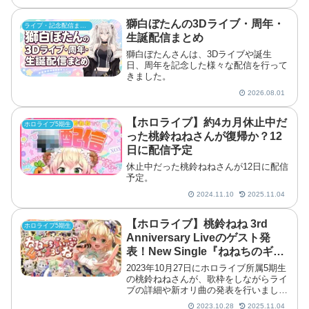
作詞・作曲を手がけています。この記事
では、雪花ラミィさんがこれまでに公開
したオリジナル曲をまとめ
獅白ぼたんの3Dライブ・周年・
ライブ・記念配信まとめ
生誕配信まとめ
獅白ぼたんさんは、3Dライブや誕生
日、周年を記念した様々な配信を行って
きました。
2026.08.01
【ホロライブ】約4カ月休止中だ
ホロライブ5期生
った桃鈴ねねさんが復帰か？12
日に配信予定
休止中だった桃鈴ねねさんが12日に配信
予定。
2024.11.10
2025.11.04
【ホロライブ】桃鈴ねね 3rd
ホロライブ5期生
Anniversary Liveのゲスト発
表！New Single『ねねちのギラ
ギラファンミーティング』も配
2023年10月27日にホロライブ所属5期生
信開始！
の桃鈴ねねさんが、歌枠をしながらライ
ブの詳細や新オリ曲の発表を行いまし
た。
2023.10.28
2025.11.04