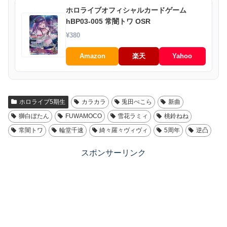
ホロライブオフィシャルカードゲーム
hBP03-005 常闇トワ OSR
¥380
Amazon
楽天
Yahoo
ホロライブ5期生
カラカラ
兎田ぺこら
新曲
獅白ぼたん
FUWAMOCO
雪花ラミィ
桃鈴ねね
常闇トワ
輪堂千速
綺々羅々ヴィヴィ
5周年
逆凸
スポンサーリンク