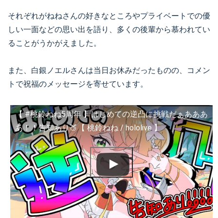
それぞれがねねさんの好きなところやプライベートでの優
しい一面などの思い出を語り、多くの後輩から慕われてい
ることがうかがえました。
また、白銀ノエルさんは当日お休みだったものの、コメン
トで祝福のメッセージを寄せています。
【 #桃鈴ねね5周年 】はじめての逆凸に挑戦だぁあああ
あ！！告知あり🍑【 桃鈴ねね / hololive 】