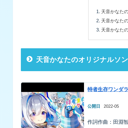
天音かなた
天音かなたの
天音かなた
天音かなたのオリジナルソ
特者生存ワンダラ
公開日
2022-05
作詞作曲：田淵智也／