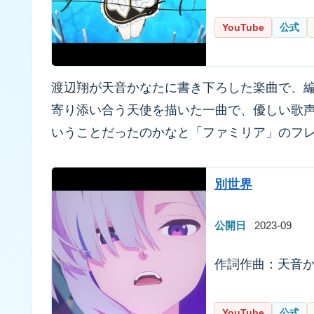
YouTube
公式
渡辺翔が天音かなたに書き下ろした楽曲で、
寄り添い合う天使を描いた一曲で、優しい歌
いうことだったのかなと「ファミリア」のフ
別世界
公開日
2023-09
作詞作曲：天音か
YouTube
公式