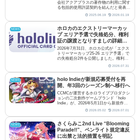
会社アクアプラスの著作物の利用に関す
る包括的使用許諾契約を結んだと発表し
ました。カバーがアクアプラスと包括的
2025.06.19
2026.01.19
使用許諾契約カバー株式会社は株式会社
アクアプラスの著作物の利用に関する包
括的使用許諾契約を...
ホロカのエクストリーマーカッ
NEWS
プ エリア予選で失格処分、権利
証の譲渡となりすましの詳細が
公開
2026年7月31日、ホロカ公式が「エクス
トリーマーカップ25-26 エリア予選」で
の失格処分2件を公開しました。権利証
や本人確認書類の譲渡・なりすましが理
2026.07.31
由で、当事者4名に約18ヶ月と約36ヶ月
の入場禁止と参加資格停止が科されてい
ます。
holo Indieが新規応募受付を再
NEWS
開、年3回のシーズン制へ移行へ
CCMCが運営するホロライブプロダクシ
ョンの二次創作ゲームブランド「holo
Indie」が、2026年5月1日から新規作品
の応募受付を再開しました。あわせて応
2026.05.02
2026.07.01
募体制は通年受付から変更され、1月・5
月・9月の年3回実施するシーズン制へ移
行し...
さくらみこ2nd Live “Blooming
NEWS
Parade!!”、ペンライト規定違反
に出禁と法的措置を明記