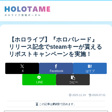
【ホロライブ】『ホロパレード』
リリース記念でsteamキーが貰える
リポストキャンペーンを実施！
X
Facebook
はてブ
LINE
コピー
2023.11.24
2026.07.01
この記事は
約2分
で読めます。