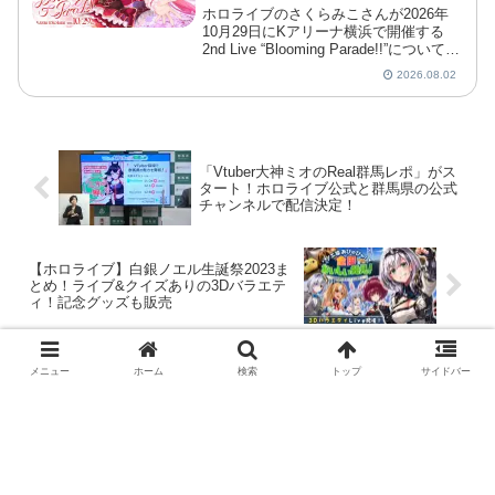
ホロライブのさくらみこさんが2026年
10月29日にKアリーナ横浜で開催する
2nd Live “Blooming Parade!!”について、
8月1日の開催発表と同時に特設サイトが
2026.08.02
オープンしました。
「Vtuber大神ミオのReal群馬レポ」がス
タート！ホロライブ公式と群馬県の公式
チャンネルで配信決定！
【ホロライブ】白銀ノエル生誕祭2023ま
とめ！ライブ&クイズありの3Dバラエテ
ィ！記念グッズも販売
メニュー
ホーム
検索
トップ
サイドバー
コメント