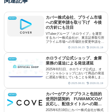
関連記事
カバー株式会社、プライム市場
NEWS
への変更申請を取り下げ 今後
の方針にも注目
VTuberグループ「ホロライブ」を運営
するカバー株式会社が、東京証券取引所
プライム市場への市場区分変更申請を取
り下げたことを2025年6月24日に発表し
2025.06.25
2026.01.19
ました。
ホロライブ公式ショップ、倉庫
NEWS
業務の逼迫による発送遅延
2025年8月1日、ホロライブ公式は、オ
フィシャルショップにおいて商品の発送
に遅延が発生していることを発表しまし
た。
2025.08.01
2026.01.19
カバーがアクアプラスと包括的
NEWS
使用許諾契約 FUWAMOCOが
反応し、配信タイトルへの期待
が高まる
2025年6月19日にカバー株式会社が株式