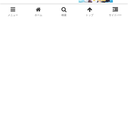
メニュー
ホーム
検索
トップ
サイドバー
コメント
コメントをどうぞ
メールアドレスが公開されることはありません。
※コメントを投稿する際は「
コメントポリシー
」を必
ずご確認ください。
コメント
※