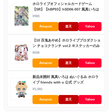
ホロライブオフィシャルカードゲーム
【SR】【hBP03】hSD06-007 風真いろは
¥980
Amazon
楽天
Yahoo
【10 百鬼あやめ】ホロライブプロダクショ
ン チョコクランチ vol.2 ※ステッカーのみ
¥698
Amazon
楽天
Yahoo
新品未開封 風真いろは ぬいぐるみ ホロラ
イブ friends with u 公式 グッズ
¥5,980
Amazon
楽天
Yahoo