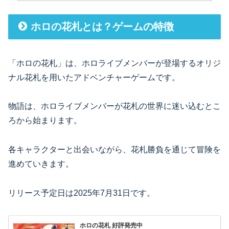
ホロの花札とは？ゲームの特徴
「ホロの花札」は、ホロライブメンバーが登場するオリジ
ナル花札を用いたアドベンチャーゲームです。
物語は、ホロライブメンバーが花札の世界に迷い込むとこ
ろから始まります。
各キャラクターと出会いながら、花札勝負を通じて冒険を
進めていきます。
リリース予定日は2025年7月31日です。
ホロの花札 好評発売中