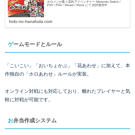
ホロメンが集う花札アドベンチャー Nintendo Switch /
PS5 / PS4 / Steam / Stove にて 好評発売中
holo-no-hanafuda.com
ゲームモードとルール
「こいこい」「おいちょかぶ」「花あわせ」に加えて、本
作独自の「ホロあわせ」ルールが実装。
オンライン対戦にも対応しており、離れたプレイヤーと気
軽に対戦が可能です。
お弁当作成システム