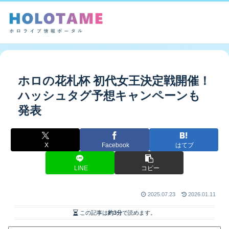
ホロの花札杯 初代女王決定戦開催！
ハッシュタグ予想キャンペーンも
発表
X
Facebook
はてブ
LINE
コピー
2025.07.23
2026.01.11
この記事は
約3分
で読めます。