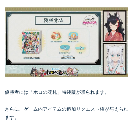
優勝者には「ホロの花札」特装版が贈られます。
さらに、ゲーム内アイテムの追加リクエスト権が与えられ
ます。