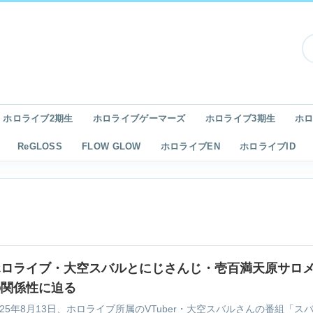
ホロライブ2期生
ホロライブゲーマーズ
ホロライブ3期生
ホロ
ReGLOSS
FLOW GLOW
ホロライブEN
ホロライブID
ホロライブ・大空スバルとにじさんじ・壱百満天原サロ
の関係性に迫る
025年8月13日、ホロライブ所属のVTuber・大空スバルさんの番組