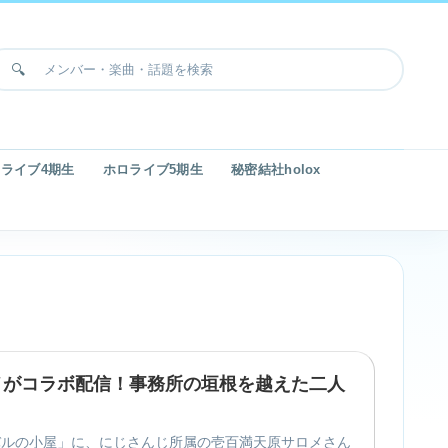
ライブ4期生
ホロライブ5期生
秘密結社holox
メがコラボ配信！事務所の垣根を越えた二人
「スバルの小屋」に、にじさんじ所属の壱百満天原サロメさん