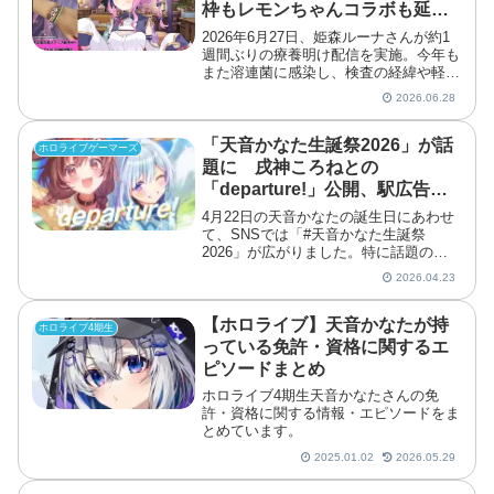
枠もレモンちゃんコラボも延期
に
2026年6月27日、姫森ルーナさんが約1
週間ぶりの療養明け配信を実施。今年も
また溶連菌に感染し、検査の経緯や軽症
だった今年の症状、延期になった予定ま
2026.06.28
でを語りました。
「天音かなた生誕祭2026」が話
ホロライブゲーマーズ
題に 戌神ころねとの
「departure!」公開、駅広告、
祝福と寂しさの声が拡散
4月22日の天音かなたの誕生日にあわせ
て、SNSでは「#天音かなた生誕祭
2026」が広がりました。特に話題の中
心になったのは、戌神ころねが告知・公
2026.04.23
開した歌ってみた「departure!」です。
あわせて駅広告の掲出報告も拡散し、祝
福の声だけで...
【ホロライブ】天音かなたが持
ホロライブ4期生
っている免許・資格に関するエ
ピソードまとめ
ホロライブ4期生天音かなたさんの免
許・資格に関する情報・エピソードをま
とめています。
2025.01.02
2026.05.29