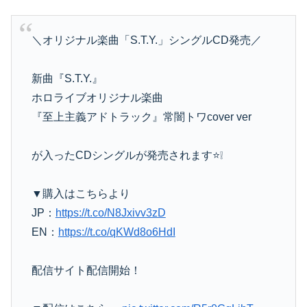
＼オリジナル楽曲「S.T.Y.」シングルCD発売／
新曲『S.T.Y.』
ホロライブオリジナル楽曲
『至上主義アドトラック』常闇トワcover ver
が入ったCDシングルが発売されます⭐️❕
▼購入はこちらより
JP：
https://t.co/N8Jxivv3zD
EN：
https://t.co/qKWd8o6HdI
配信サイト配信開始！