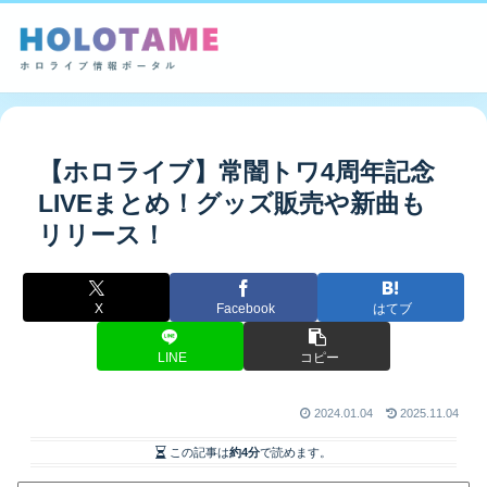
【ホロライブ】常闇トワ4周年記念
LIVEまとめ！グッズ販売や新曲も
リリース！
X
Facebook
はてブ
LINE
コピー
2024.01.04
2025.11.04
この記事は
約4分
で読めます。