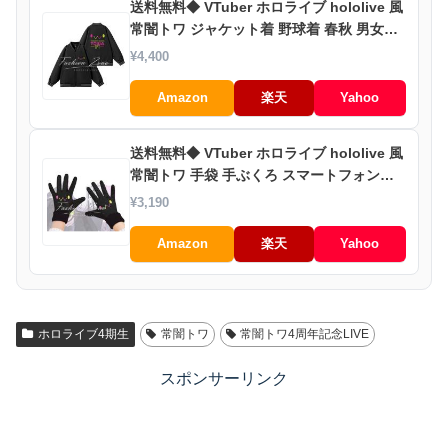
送料無料◆ VTuber ホロライブ hololive 風
常闇トワ ジャケット着 野球着 春秋 男女兼
用 大人気 キャラクターグッズ カジュアル
¥4,400
ウェア
Amazon
楽天
Yahoo
送料無料◆ VTuber ホロライブ hololive 風
常闇トワ 手袋 手ぶくろ スマートフォン対
応 防寒 防風 グローブ あたたかい タッチパ
¥3,190
ネル
Amazon
楽天
Yahoo
ホロライブ4期生
常闇トワ
常闇トワ4周年記念LIVE
スポンサーリンク