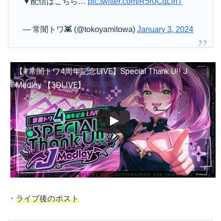
▼配信はこちら…
pic.twitter.com/R5r0CqLihT
— 常闇トワ👾 (@tokoyamitowa)
January 3, 2024
【#常闇トワ4周年記念LIVE】Special Thank U!! J
Medley 【3DLIVE】
・
ライブ後のポスト