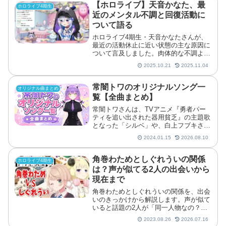
【ホロライブ】天音かなた、最
ホロライブ4期生
近のメンタル不調と回復活動に
ついて語る
ホロライブ4期生・天音かなたさんが、
最近の活動休止に近い状態の主な原因に
ついて言及しました。肉体的な不調より
もメンタル面が原因であると述べていま
2025.10.21
2025.11.04
す。天音かなたがソロ配信を休止してい
た経緯天音かなたさんは11日に行ったメ
タルギアソリッドの配信...
常闇トワのオリジナルソング一
オリジナル曲まとめ
覧【全曲まとめ】
常闇トワさんは、TVアニメ『勇者パー
ティを追い出された器用貧乏』の主題歌
となった「シルベ」や、白上フブキさ
ん・大神ミオさん・角巻わためさん・鷹
2024.01.15
2026.08.10
嶺ルイさんがコーラスで参加した「New
Order」などをリリースしてきました。
また天音かなたさん
角巻わためとしぐれういの関係
ホロライブ4期生
は？声が似てる2人の出会いから
現在まで
角巻わためとしぐれういの関係を、出会
いのきっかけから解説します。声が似て
いると話題の2人が「同一人物なの？」
という疑問や、コラボ配信・歌ってみた
2023.08.26
2026.07.16
まで、仲の良さが伝わるエピソードをま