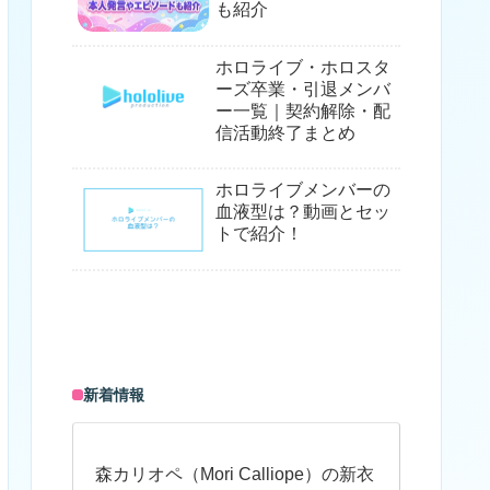
も紹介
ホロライブ・ホロスタ
ーズ卒業・引退メンバ
ー一覧｜契約解除・配
信活動終了まとめ
ホロライブメンバーの
血液型は？動画とセッ
トで紹介！
新着情報
森カリオペ（Mori Calliope）の新衣