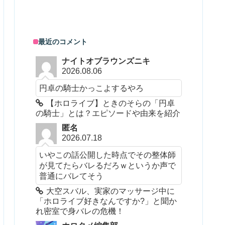
最近のコメント
ナイトオブラウンズニキ
2026.08.06
円卓の騎士かっこよするやろ
【ホロライブ】ときのそらの「円卓
の騎士」とは？エピソードや由来を紹介
匿名
2026.07.18
いやこの話公開した時点でその整体師
が見てたらバレるだろｗというか声で
普通にバレてそう
大空スバル、実家のマッサージ中に
「ホロライブ好きなんですか?」と聞か
れ密室で身バレの危機！