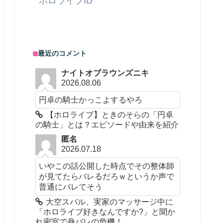
ホロライブID
最近のコメント
ナイトオブラウンズニキ
2026.08.06
円卓の騎士かっこよするやろ
【ホロライブ】ときのそらの「円卓
の騎士」とは？エピソードや由来を紹介
匿名
2026.07.18
いやこの話公開した時点でその整体師
が見てたらバレるだろｗというか声で
普通にバレてそう
大空スバル、実家のマッサージ中に
「ホロライブ好きなんですか?」と聞か
れ密室で身バレの危機！