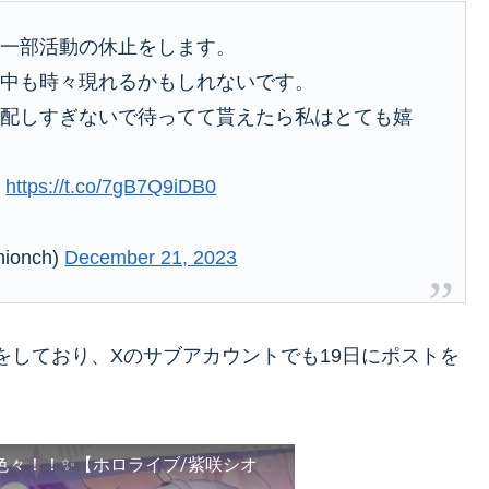
間一部活動の休止をします。
止中も時々現れるかもしれないです。
心配しすぎないで待ってて貰えたら私はとても嬉
。
https://t.co/7gB7Q9iDB0
ionch)
December 21, 2023
信をしており、Xのサブアカウントでも19日にポストを
色々！！✨【ホロライブ/紫咲シオ