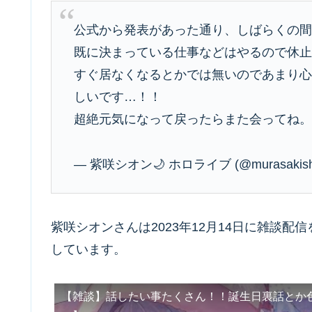
公式から発表があった通り、しばらくの
既に決まっている仕事などはやるので休
すぐ居なくなるとかでは無いのであまり
しいです…！！
超絶元気になって戻ったらまた会ってね
— 紫咲シオン🌙 ホロライブ (@murasakish
紫咲シオンさんは2023年12月14日に雑談配
しています。
【雑談】話したい事たくさん！！誕生日裏話とか