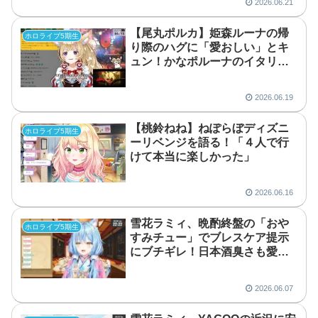
2026.06.21
【尾丸ポルカ】姫森ルーナの帰
ホロライブ5期生
り際のハグに「愛おしい」とキ
ュン！かなポルーナのイタリア
ン食事会
2026.06.19
【桃鈴ねね】ねぽらぼディズニ
ホロライブ5期生
ーリベンジを語る！「４人で行
けて本当に楽しかった」
2026.06.16
雪花ラミィ、晩酌終盤の「おや
ホロライブ5期生
すみチュー」でブレスケア提示
にブチギレ！日本酒臭さも愛せ
るのか？
2026.06.07