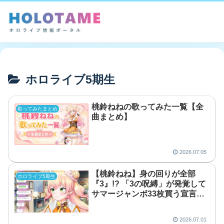
ホロライブ5期生
桃鈴ねねの歌ってみた一覧【全
歌ってみたまとめ
曲まとめ】
2026.07.05
【桃鈴ねね】身の回りが全部
ホロライブ5期生
『3』!? 「3の呪縛」が発覚して
サマージャンボ33枚買う宣言ま
で
2026.07.01