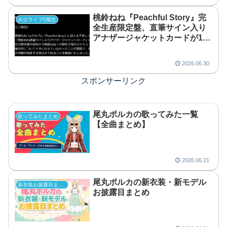
桃鈴ねね『Peachful Story』完
ホロライブ5期生
全生産限定盤、直筆サイン入り
アナザージャケットカードが10
月以降の別送に
2026.06.30
スポンサーリンク
尾丸ポルカの歌ってみた一覧
歌ってみたまとめ
【全曲まとめ】
2026.06.21
尾丸ポルカの新衣装・新モデル
新衣装お披露目まとめ
お披露目まとめ