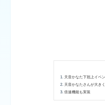
天音かなた下剋上イベ
天音かなたさんが大き
倍速機能も実装