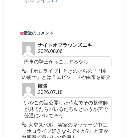
ホロライブID
最近のコメント
ナイトオブラウンズニキ
2026.08.06
円卓の騎士かっこよするやろ
【ホロライブ】ときのそらの「円卓
の騎士」とは？エピソードや由来を紹介
匿名
2026.07.18
いやこの話公開した時点でその整体師
が見てたらバレるだろｗというか声で
普通にバレてそう
大空スバル、実家のマッサージ中に
「ホロライブ好きなんですか?」と聞か
れ密室で身バレの危機！