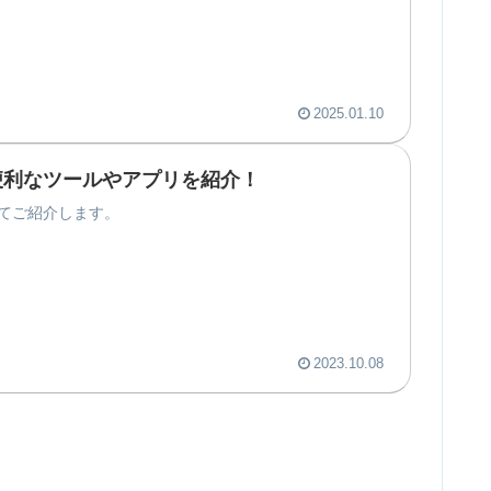
2025.01.10
便利なツールやアプリを紹介！
てご紹介します。
2023.10.08