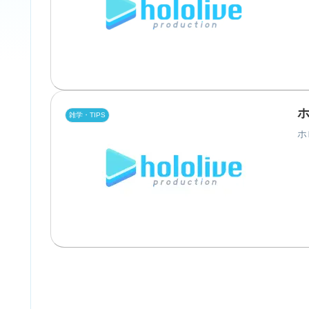
雑学・TIPS
ホ